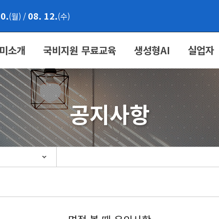
10.
08. 12.
(월)
/
(수)
미소개
국비지원 무료교육
생성형AI
실업자
공지사항