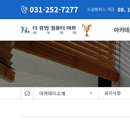
031-252-7277
08. 
수원캠퍼스 개강
아카데
아카데미소개
공지사항