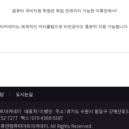
컴퓨터 국비지원 학원은 취업 연계까지 가능한 더휴먼에서!
아카데미는 체계적인 커리큘럼으로 비전공자도 충분히 지원 가능합니다 (
상담
오시는길
트아카데미
대표자
이병민
주소
경기도 수원시 팔달구 갓매산로38
252-7277
팩스
070-4369-0387
 더휴먼컴퓨터아트아카데미. All Rights Reserved.