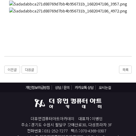
React, Veu 프레임워크 기반 프론트엔드 개발 양성 지원
반응형/웹퍼블리셔/프론트엔드 웹개발자(웹디자인)
반응형/웹퍼블리셔/프론트엔드 웹개발자(웹디자인기능사 과정평가형)
자바(Java)기반 JSP/스프링 웹개발자(정보처리산업기사)(과정평가형)
디지털컨버전스 자바(JAVA)개발자(전자정부 프레임워크/SPRING)
전산세무회계 자격취득과정[전산회계1급/전산세무2급/FAT1급/TAT2급]
컴퓨터활용능력2급(필기+실기) 및 ITQ자격증 취득(한글,엑셀,파워포인트)
전기기능사(필기+실기) 자격증 취득과정
이전글
다음글
목록
직업상담사 2급 (필기+실기) 자격증 취득과정
개인정보취급방침
상담 / 문의
카카오톡 상담
오시는길
재직자/일반
포토샵 자격증 취득과정(GTQ1급)
일러스트 자격증 취득과정(GTQi 1급)
더휴먼컴퓨터아트아카데미
대표자
이병민
전산회계 1급 / FAT 1급 자격증 취득과정
주소
경기도 수원시 팔달구 갓매산로38, 다성프라자 3F
전산세무 2급 / TAT 2급 자격증 취득과정
전화번호
031-252-7277
팩스
070-4369-0387