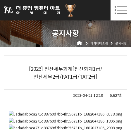
031-252-7277
08. 10.
08. 12.
수원캠퍼스 개강
(월)
/
(수)
로그인
회원가입
고객센터
공지사항
아카데미소개
아카데미소개
공지사항
인사말
시설안내
오시는길
[2023] 전산세무회계[전산회계1급/
공지사항
전산세무2급/FAT1급/TAT2급]
국비지원 무료교육
2023-04-21 12:19
6,627회
생성형AI
실업자
BIM 건축설계 및 실내건축설계(캐드(CAD),맥스(MAX),레빗(REVIT))실무자 양성과정