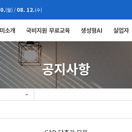
10.
08. 12.
(월)
/
(수)
미소개
국비지원 무료교육
생성형AI
실업자
공지사항