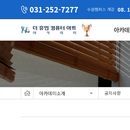
031-252-7277
08. 
수원캠퍼스 개강
아카데
아카데미소개
공지사항