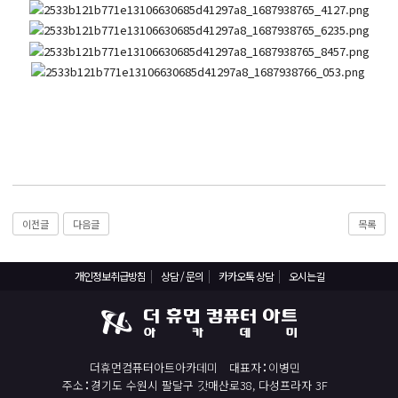
React, Veu 프레임워크 기반 프론트엔드 개발 양성 지원
반응형/웹퍼블리셔/프론트엔드 웹개발자(웹디자인)
반응형/웹퍼블리셔/프론트엔드 웹개발자(웹디자인기능사 과정평가형)
자바(Java)기반 JSP/스프링 웹개발자(정보처리산업기사)(과정평가형)
디지털컨버전스 자바(JAVA)개발자(전자정부 프레임워크/SPRING)
전산세무회계 자격취득과정[전산회계1급/전산세무2급/FAT1급/TAT2급]
컴퓨터활용능력2급(필기+실기) 및 ITQ자격증 취득(한글,엑셀,파워포인트)
전기기능사(필기+실기) 자격증 취득과정
이전글
다음글
목록
직업상담사 2급 (필기+실기) 자격증 취득과정
재직자/일반
개인정보취급방침
상담 / 문의
카카오톡 상담
오시는길
포토샵 자격증 취득과정(GTQ1급)
일러스트 자격증 취득과정(GTQi 1급)
전산회계 1급 / FAT 1급 자격증 취득과정
더휴먼컴퓨터아트아카데미
대표자
이병민
전산세무 2급 / TAT 2급 자격증 취득과정
주소
경기도 수원시 팔달구 갓매산로38, 다성프라자 3F