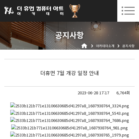
031-252-7277
08. 10.
08. 12.
수원캠퍼스 개강
(월)
/
(수)
로그인
회원가입
고객센터
공지사항
아카데미소개
아카데미소개
공지사항
인사말
시설안내
오시는길
더휴먼 7월 개강 일정 안내
공지사항
국비지원 무료교육
2023-06-28 17:17
6,764회
생성형AI
실업자
BIM 건축설계 및 실내건축설계(캐드(CAD),맥스(MAX),레빗(REVIT))실무자 양성과정