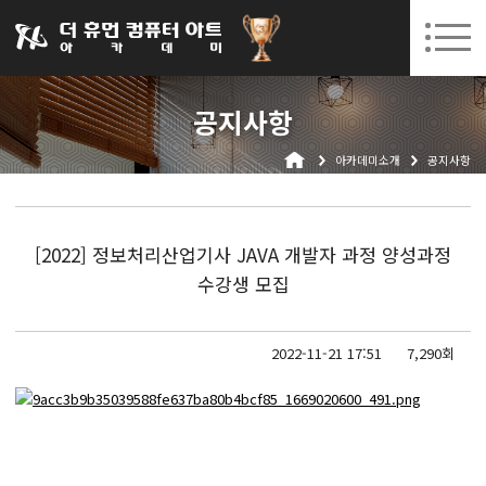
031-252-7277
08. 10.
08. 12.
수원캠퍼스 개강
(월)
/
(수)
로그인
회원가입
고객센터
공지사항
아카데미소개
아카데미소개
공지사항
인사말
시설안내
오시는길
[2022] 정보처리산업기사 JAVA 개발자 과정 양성과정
공지사항
수강생 모집
국비지원 무료교육
2022-11-21 17:51
7,290회
생성형AI
실업자
BIM 건축설계 및 실내건축설계(캐드(CAD),맥스(MAX),레빗(REVIT))실무자 양성과정