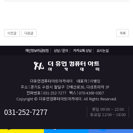
React, Veu 프레임워크 기반 프론트엔드 개발 양성 지원
반응형/웹퍼블리셔/프론트엔드 웹개발자(웹디자인)
반응형/웹퍼블리셔/프론트엔드 웹개발자(웹디자인기능사 과정평가형)
자바(Java)기반 JSP/스프링 웹개발자(정보처리산업기사)(과정평가형)
이전글
다음글
목록
디지털컨버전스 자바(JAVA)개발자(전자정부 프레임워크/SPRING)
전산세무회계 자격취득과정[전산회계1급/전산세무2급/FAT1급/TAT2급]
개인정보취급방침
상담 / 문의
카카오톡 상담
오시는길
컴퓨터활용능력2급(필기+실기) 및 ITQ자격증 취득(한글,엑셀,파워포인트)
전기기능사(필기+실기) 자격증 취득과정
직업상담사 2급 (필기+실기) 자격증 취득과정
더휴먼컴퓨터아트아카데미
대표자
이병민
주소
경기도 수원시 팔달구 갓매산로38, 다성프라자 3F
재직자/일반
전화번호
031-252-7277
팩스
070-4369-0387
Copyright © 더휴먼컴퓨터아트아카데미. All Rights Reserved.
포토샵 자격증 취득과정(GTQ1급)
일러스트 자격증 취득과정(GTQi 1급)
평일 09:00 ~ 22:00
031-252-7277
TOP
토요일 12:00 ~ 18:00
전산회계 1급 / FAT 1급 자격증 취득과정
카카오톡 상담
빠른 상담신청
카드결제
전산세무 2급 / TAT 2급 자격증 취득과정