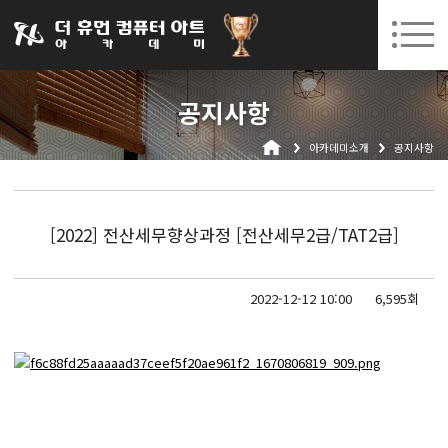
031-252-7277
08. 10.
08. 12.
수원캠퍼스 개강
(월)
/
(수)
로그인
회원가입
고객센터
공지사항
아카데미소개
아카데미소개
공지사항
인사말
시설안내
오시는길
[2022] 전산세무향상과정 [전산세무2급/TAT2급]
공지사항
국비지원 무료교육
2022-12-12 10:00
6,595회
생성형AI
실업자
BIM 건축설계 및 실내건축설계(캐드(CAD),맥스(MAX),레빗(REVIT))실무자 양성과정