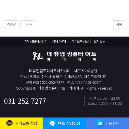
React, Veu 프레임워크 기반 프론트엔드 개발 양성 지원
반응형/웹퍼블리셔/프론트엔드 웹개발자(웹디자인)
반응형/웹퍼블리셔/프론트엔드 웹개발자(웹디자인기능사 과정평가형)
이전글
다음글
목록
자바(Java)기반 JSP/스프링 웹개발자(정보처리산업기사)(과정평가형)
디지털컨버전스 자바(JAVA)개발자(전자정부 프레임워크/SPRING)
개인정보취급방침
상담 / 문의
카카오톡 상담
오시는길
전산세무회계 자격취득과정[전산회계1급/전산세무2급/FAT1급/TAT2급]
컴퓨터활용능력2급(필기+실기) 및 ITQ자격증 취득(한글,엑셀,파워포인트)
전기기능사(필기+실기) 자격증 취득과정
더휴먼컴퓨터아트아카데미
대표자
이병민
직업상담사 2급 (필기+실기) 자격증 취득과정
주소
경기도 수원시 팔달구 갓매산로38, 다성프라자 3F
전화번호
031-252-7277
팩스
070-4369-0387
재직자/일반
Copyright © 더휴먼컴퓨터아트아카데미. All Rights Reserved.
포토샵 자격증 취득과정(GTQ1급)
평일 09:00 ~ 22:00
031-252-7277
토요일 12:00 ~ 18:00
일러스트 자격증 취득과정(GTQi 1급)
TOP
전산회계 1급 / FAT 1급 자격증 취득과정
카카오톡 상담
빠른 상담신청
카드결제
전산세무 2급 / TAT 2급 자격증 취득과정