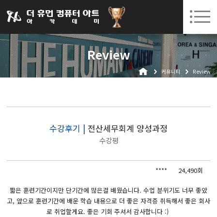
031-252-7277
08. 05.
08. 18.
수원캠퍼스 개강
(수)
/
(화)
로그인
회원가입
고객센터
Review
아카데미소개
커뮤니티
Review
인사말
시설안내
오시는길
공지사항
수강후기 |
전산세무회계 양성과정
수강평
국비지원 무료교육
생성형AI
****
24,490회
실업자
짧은 훈련기간이지만 단기간에 많은걸 배웠습니다. 수업 분위기도 너무 좋았
고, 앞으로 훈련기간에 배운 학습 내용으로 더 좋은 자격증 취득해서 좋은 회사
BIM 건축설계 및 실내건축설계(캐드(CAD),맥스(MAX),레빗(REVIT))실무자 양성과정
로 취업할게요. 좋은 기회 주셔서 감사합니다 :)