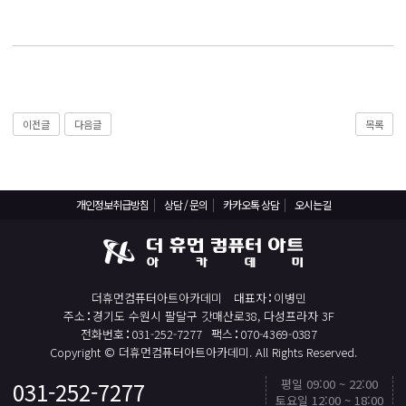
React, Veu 프레임워크 기반 프론트엔드 개발 양성 지원
반응형/웹퍼블리셔/프론트엔드 웹개발자(웹디자인)
반응형/웹퍼블리셔/프론트엔드 웹개발자(웹디자인기능사 과정평가형)
자바(Java)기반 JSP/스프링 웹개발자(정보처리산업기사)(과정평가형)
디지털컨버전스 자바(JAVA)개발자(전자정부 프레임워크/SPRING)
이전글
다음글
목록
전산세무회계 자격취득과정[전산회계1급/전산세무2급/FAT1급/TAT2급]
컴퓨터활용능력2급(필기+실기) 및 ITQ자격증 취득(한글,엑셀,파워포인트)
전기기능사(필기+실기) 자격증 취득과정
개인정보취급방침
상담 / 문의
카카오톡 상담
오시는길
직업상담사 2급 (필기+실기) 자격증 취득과정
재직자/일반
더휴먼컴퓨터아트아카데미
대표자
이병민
포토샵 자격증 취득과정(GTQ1급)
주소
경기도 수원시 팔달구 갓매산로38, 다성프라자 3F
일러스트 자격증 취득과정(GTQi 1급)
전화번호
031-252-7277
팩스
070-4369-0387
Copyright © 더휴먼컴퓨터아트아카데미. All Rights Reserved.
전산회계 1급 / FAT 1급 자격증 취득과정
평일 09:00 ~ 22:00
031-252-7277
TOP
전산세무 2급 / TAT 2급 자격증 취득과정
토요일 12:00 ~ 18:00