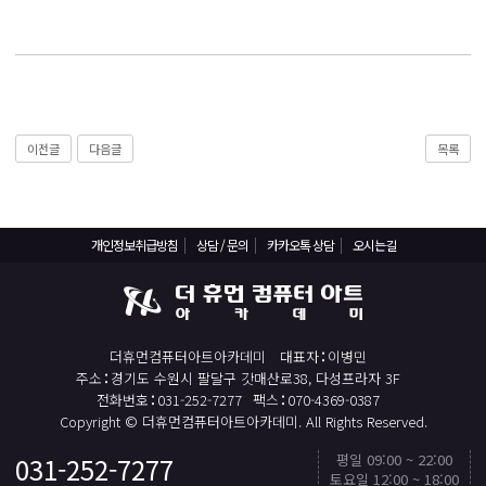
React, Veu 프레임워크 기반 프론트엔드 개발 양성 지원
반응형/웹퍼블리셔/프론트엔드 웹개발자(웹디자인)
반응형/웹퍼블리셔/프론트엔드 웹개발자(웹디자인기능사 과정평가형)
자바(Java)기반 JSP/스프링 웹개발자(정보처리산업기사)(과정평가형)
디지털컨버전스 자바(JAVA)개발자(전자정부 프레임워크/SPRING)
이전글
다음글
목록
전산세무회계 자격취득과정[전산회계1급/전산세무2급/FAT1급/TAT2급]
컴퓨터활용능력2급(필기+실기) 및 ITQ자격증 취득(한글,엑셀,파워포인트)
전기기능사(필기+실기) 자격증 취득과정
개인정보취급방침
상담 / 문의
카카오톡 상담
오시는길
직업상담사 2급 (필기+실기) 자격증 취득과정
재직자/일반
더휴먼컴퓨터아트아카데미
대표자
이병민
포토샵 자격증 취득과정(GTQ1급)
주소
경기도 수원시 팔달구 갓매산로38, 다성프라자 3F
일러스트 자격증 취득과정(GTQi 1급)
전화번호
031-252-7277
팩스
070-4369-0387
Copyright © 더휴먼컴퓨터아트아카데미. All Rights Reserved.
전산회계 1급 / FAT 1급 자격증 취득과정
평일 09:00 ~ 22:00
031-252-7277
TOP
전산세무 2급 / TAT 2급 자격증 취득과정
토요일 12:00 ~ 18:00