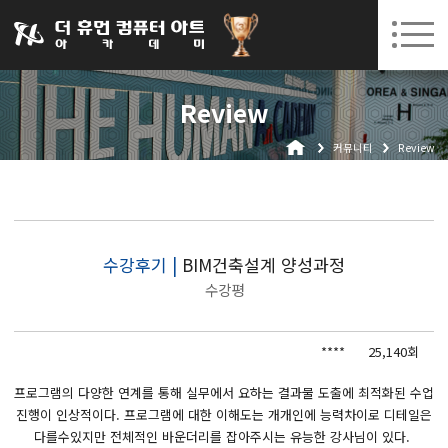
031-252-7277
08. 10.
08. 12.
수원캠퍼스 개강
(월)
/
(수)
로그인
회원가입
고객센터
Review
아카데미소개
커뮤니티
Review
인사말
시설안내
오시는길
공지사항
수강후기 |
BIM건축설계 양성과정
수강평
국비지원 무료교육
생성형AI
****
25,140회
실업자
프로그램의 다양한 연계를 통해 실무에서 요하는 결과물 도출에 최적화된 수업
진행이 인상적이다. 프로그램에 대한 이해도는 개개인에 능력차이로 디테일은
BIM 건축설계 및 실내건축설계(캐드(CAD),맥스(MAX),레빗(REVIT))실무자 양성과정
다를수있지만 전체적인 바운더리를 잡아주시는 유능한 강사님이 있다.