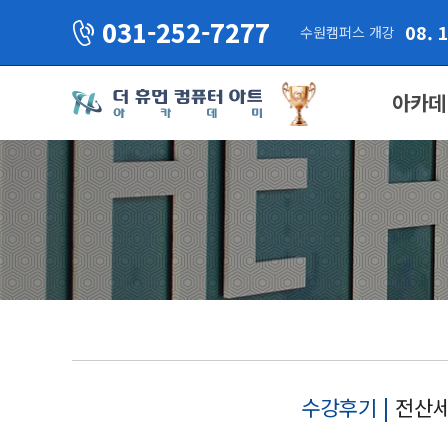
031-252-7277
08. 
수원캠퍼스 개강
아카데
수강후기 |
전산세