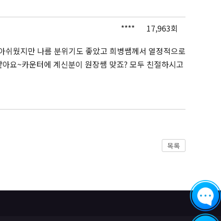
****
17,963회
 아쉬웠지만 나름 분위기도 좋았고 희병쌤께서 열정적으로
같아요~카운터에 계신분이 원장쌤 맞죠? 모두 친절하시고
목록