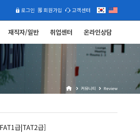
로그인
회원가입
고객센터
재직자/일반
취업센터
온라인상담
커뮤니티
Review
T1급|TAT2급]