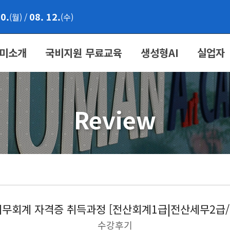
10.
08. 12.
(월)
/
(수)
미소개
국비지원 무료교육
생성형AI
실업자
Review
무회계 자격증 취득과정 [전산회계1급|전산세무2급/FA
수강후기