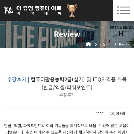
031-252-7277
08. 10.
08. 12.
수원캠퍼스 개강
(월)
/
(수)
로그인
회원가입
고객센터
Review
아카데미소개
커뮤니티
Review
인사말
시설안내
오시는길
공지사항
수강후기 |
컴퓨터활용능력2급(실기) 및 ITQ자격증 취득
(한글/엑셀/파워포인트)
국비지원 무료교육
수강후기
생성형AI
****
16,013회
실업자
BIM 건축설계 및 실내건축설계(캐드(CAD),맥스(MAX),레빗(REVIT))실무자 양성과정
한글, 엑셀, 파워포인트의 여러 기능들을 체계적으로 배울 수 있어 많은 도움이
되었습니다. 수업 따라갈 수 있도록 세심하게 체크하면서 강의해 주신 이영지