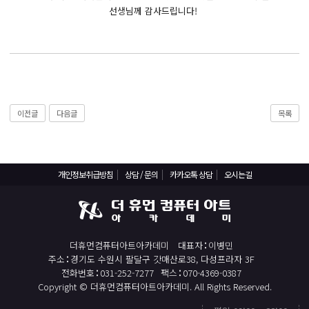
React, Veu 프레임워크 기반 프론트엔드 개발 양성 지원
선생님께 감사드립니다!
반응형/웹퍼블리셔/프론트엔드 웹개발자(웹디자인)
반응형/웹퍼블리셔/프론트엔드 웹개발자(웹디자인기능사 과정평가형)
자바(Java)기반 JSP/스프링 웹개발자(정보처리산업기사)(과정평가형)
디지털컨버전스 자바(JAVA)개발자(전자정부 프레임워크/SPRING)
전산세무회계 자격취득과정[전산회계1급/전산세무2급/FAT1급/TAT2급]
이전글
다음글
목록
컴퓨터활용능력2급(필기+실기) 및 ITQ자격증 취득(한글,엑셀,파워포인트)
전기기능사(필기+실기) 자격증 취득과정
개인정보취급방침
상담 / 문의
카카오톡 상담
오시는길
직업상담사 2급 (필기+실기) 자격증 취득과정
재직자/일반
포토샵 자격증 취득과정(GTQ1급)
더휴먼컴퓨터아트아카데미
대표자
이병민
일러스트 자격증 취득과정(GTQi 1급)
주소
경기도 수원시 팔달구 갓매산로38, 다성프라자 3F
전화번호
031-252-7277
팩스
070-4369-0387
전산회계 1급 / FAT 1급 자격증 취득과정
Copyright © 더휴먼컴퓨터아트아카데미. All Rights Reserved.
전산세무 2급 / TAT 2급 자격증 취득과정