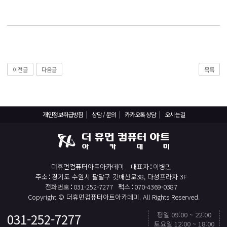
React, Veu 프레임워크 기반 프론트엔드 개발 양성 지원
반응형/웹퍼블리셔/프론트엔드 웹개발자(웹디자인)
반응형/웹퍼블리셔/프론트엔드 웹개발자(웹디자인기능사 과정평가형)
자바(Java)기반 JSP/스프링 웹개발자(정보처리산업기사)(과정평가형)
디지털컨버전스 자바(JAVA)개발자(전자정부 프레임워크/SPRING)
이전글
다음글
목록
전산세무회계 자격취득과정[전산회계1급/전산세무2급/FAT1급/TAT2급]
컴퓨터활용능력2급(필기+실기) 및 ITQ자격증 취득(한글,엑셀,파워포인트)
전기기능사(필기+실기) 자격증 취득과정
개인정보취급방침
상담 / 문의
카카오톡 상담
오시는길
직업상담사 2급 (필기+실기) 자격증 취득과정
재직자/일반
더휴먼컴퓨터아트아카데미
대표자
이병민
포토샵 자격증 취득과정(GTQ1급)
주소
경기도 수원시 팔달구 갓매산로38, 다성프라자 3F
일러스트 자격증 취득과정(GTQi 1급)
전화번호
031-252-7277
팩스
070-4369-0387
Copyright © 더휴먼컴퓨터아트아카데미. All Rights Reserved.
전산회계 1급 / FAT 1급 자격증 취득과정
평일 09:00 ~ 22:00
031-252-7277
TOP
전산세무 2급 / TAT 2급 자격증 취득과정
토요일 12:00 ~ 18:00