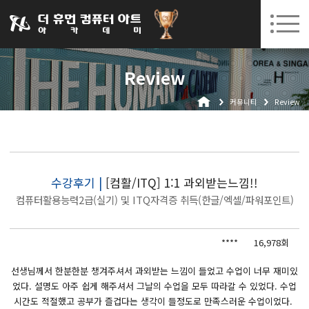
031-252-7277
08. 10.
08. 12.
수원캠퍼스 개강
(월)
/
(수)
로그인
회원가입
고객센터
Review
아카데미소개
커뮤니티
Review
인사말
시설안내
오시는길
공지사항
수강후기 |
[컴활/ITQ] 1:1 과외받는느낌!!
컴퓨터활용능력2급(실기) 및 ITQ자격증 취득(한글/엑셀/파워포인트)
국비지원 무료교육
생성형AI
****
16,978회
실업자
선생님께서 한분한분 챙겨주셔서 과외받는 느낌이 들었고 수업이 너무 재미있
었다. 설명도 아주 쉽게 해주셔서 그날의 수업을 모두 따라갈 수 있었다. 수업
BIM 건축설계 및 실내건축설계(캐드(CAD),맥스(MAX),레빗(REVIT))실무자 양성과정
시간도 적절했고 공부가 즐겁다는 생각이 들정도로 만족스러운 수업이었다.