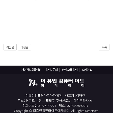
React, Veu 프레임워크 기반 프론트엔드 개발 양성 지원
반응형/웹퍼블리셔/프론트엔드 웹개발자(웹디자인)
반응형/웹퍼블리셔/프론트엔드 웹개발자(웹디자인기능사 과정평가형)
자바(Java)기반 JSP/스프링 웹개발자(정보처리산업기사)(과정평가형)
디지털컨버전스 자바(JAVA)개발자(전자정부 프레임워크/SPRING)
전산세무회계 자격취득과정[전산회계1급/전산세무2급/FAT1급/TAT2급]
이전글
다음글
목록
컴퓨터활용능력2급(필기+실기) 및 ITQ자격증 취득(한글,엑셀,파워포인트)
전기기능사(필기+실기) 자격증 취득과정
직업상담사 2급 (필기+실기) 자격증 취득과정
개인정보취급방침
상담 / 문의
카카오톡 상담
오시는길
재직자/일반
포토샵 자격증 취득과정(GTQ1급)
일러스트 자격증 취득과정(GTQi 1급)
더휴먼컴퓨터아트아카데미
대표자
이병민
전산회계 1급 / FAT 1급 자격증 취득과정
주소
경기도 수원시 팔달구 갓매산로38, 다성프라자 3F
전화번호
031-252-7277
팩스
070-4369-0387
전산세무 2급 / TAT 2급 자격증 취득과정
Copyright © 더휴먼컴퓨터아트아카데미. All Rights Reserved.