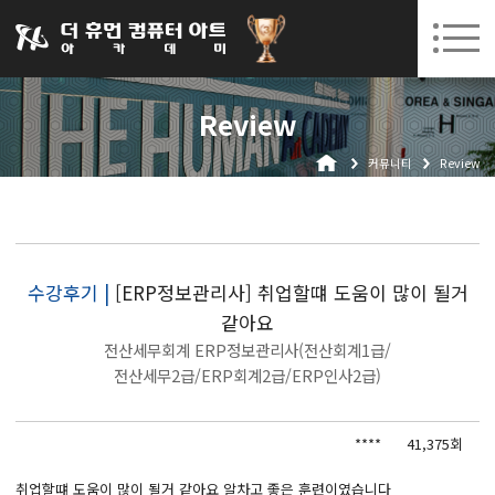
031-252-7277
08. 10.
08. 12.
수원캠퍼스 개강
(월)
/
(수)
로그인
회원가입
고객센터
Review
아카데미소개
커뮤니티
Review
인사말
시설안내
오시는길
공지사항
수강후기 |
[ERP정보관리사] 취업할떄 도움이 많이 될거
같아요
국비지원 무료교육
전산세무회계 ERP정보관리사(전산회계1급/
생성형AI
전산세무2급/ERP회계2급/ERP인사2급)
실업자
****
41,375회
BIM 건축설계 및 실내건축설계(캐드(CAD),맥스(MAX),레빗(REVIT))실무자 양성과정
취업할떄 도움이 많이 될거 같아요 알차고 좋은 훈련이였습니다