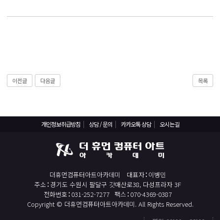
React, Veu 프레임워크 기반 프론트엔드 개발 양성 지원
반응형/웹퍼블리셔/프론트엔드 웹개발자(웹디자인)
반응형/웹퍼블리셔/프론트엔드 웹개발자(웹디자인기능사 과정평가형)
자바(Java)기반 JSP/스프링 웹개발자(정보처리산업기사)(과정평가형)
디지털컨버전스 자바(JAVA)개발자(전자정부 프레임워크/SPRING)
전산세무회계 자격취득과정[전산회계1급/전산세무2급/FAT1급/TAT2급]
이전글
다음글
목록
컴퓨터활용능력2급(필기+실기) 및 ITQ자격증 취득(한글,엑셀,파워포인트)
전기기능사(필기+실기) 자격증 취득과정
개인정보취급방침
상담 / 문의
카카오톡 상담
오시는길
직업상담사 2급 (필기+실기) 자격증 취득과정
재직자/일반
포토샵 자격증 취득과정(GTQ1급)
더휴먼컴퓨터아트아카데미
대표자
이병민
일러스트 자격증 취득과정(GTQi 1급)
주소
경기도 수원시 팔달구 갓매산로38, 다성프라자 3F
전화번호
031-252-7277
팩스
070-4369-0387
전산회계 1급 / FAT 1급 자격증 취득과정
Copyright © 더휴먼컴퓨터아트아카데미. All Rights Reserved.
전산세무 2급 / TAT 2급 자격증 취득과정