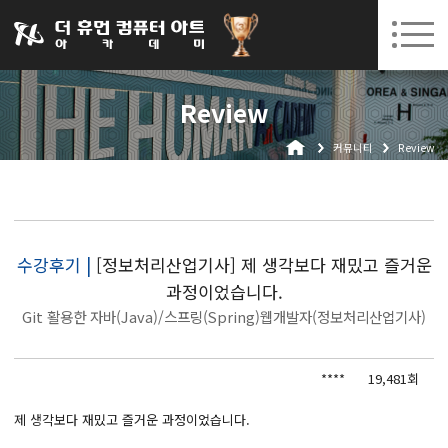
031-252-7277
08. 05.
08. 18.
수원캠퍼스 개강
(수)
/
(화)
로그인
회원가입
고객센터
Review
아카데미소개
커뮤니티
Review
인사말
시설안내
오시는길
공지사항
수강후기 |
[정보처리산업기사] 제 생각보다 재밌고 즐거운
과정이었습니다.
국비지원 무료교육
Git 활용한 자바(Java)/스프링(Spring)웹개발자(정보처리산업기사)
생성형AI
****
19,481회
실업자
BIM 건축설계 및 실내건축설계(캐드(CAD),맥스(MAX),레빗(REVIT))실무자 양성과정
제 생각보다 재밌고 즐거운 과정이었습니다.