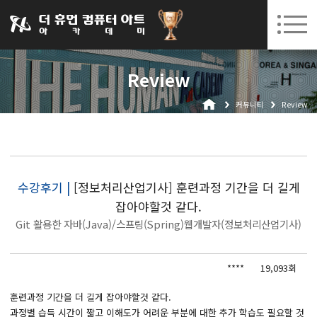
031-252-7277
08. 10.
08. 12.
수원캠퍼스 개강
(월)
/
(수)
로그인
회원가입
고객센터
Review
아카데미소개
커뮤니티
Review
인사말
시설안내
오시는길
공지사항
수강후기 |
[정보처리산업기사] 훈련과정 기간을 더 길게
잡아야할것 같다.
국비지원 무료교육
Git 활용한 자바(Java)/스프링(Spring)웹개발자(정보처리산업기사)
생성형AI
****
19,093회
실업자
BIM 건축설계 및 실내건축설계(캐드(CAD),맥스(MAX),레빗(REVIT))실무자 양성과정
훈련과정 기간을 더 길게 잡아야할것 같다.
과정별 습득 시간이 짧고 이해도가 어려운 부분에 대한 추가 학습도 필요할 것