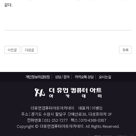
React, Veu 프레임워크 기반 프론트엔드 개발 양성 지원
같다.
반응형/웹퍼블리셔/프론트엔드 웹개발자(웹디자인)
반응형/웹퍼블리셔/프론트엔드 웹개발자(웹디자인기능사 과정평가형)
자바(Java)기반 JSP/스프링 웹개발자(정보처리산업기사)(과정평가형)
디지털컨버전스 자바(JAVA)개발자(전자정부 프레임워크/SPRING)
전산세무회계 자격취득과정[전산회계1급/전산세무2급/FAT1급/TAT2급]
이전글
다음글
목록
컴퓨터활용능력2급(필기+실기) 및 ITQ자격증 취득(한글,엑셀,파워포인트)
전기기능사(필기+실기) 자격증 취득과정
개인정보취급방침
상담 / 문의
카카오톡 상담
오시는길
직업상담사 2급 (필기+실기) 자격증 취득과정
재직자/일반
포토샵 자격증 취득과정(GTQ1급)
더휴먼컴퓨터아트아카데미
대표자
이병민
일러스트 자격증 취득과정(GTQi 1급)
주소
경기도 수원시 팔달구 갓매산로38, 다성프라자 3F
전화번호
031-252-7277
팩스
070-4369-0387
전산회계 1급 / FAT 1급 자격증 취득과정
Copyright © 더휴먼컴퓨터아트아카데미. All Rights Reserved.
전산세무 2급 / TAT 2급 자격증 취득과정