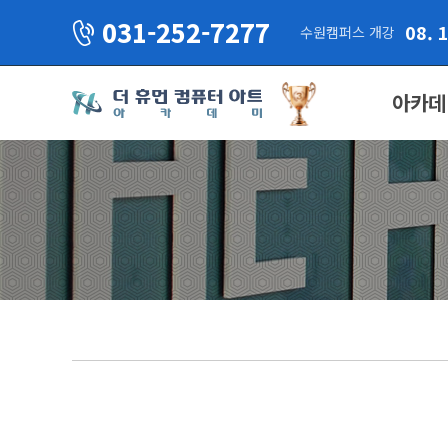
031-252-7277
08. 
수원캠퍼스 개강
아카데