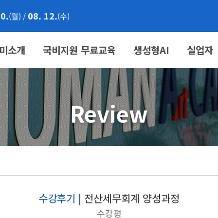
10.
08. 12.
(월)
/
(수)
미소개
국비지원 무료교육
생성형AI
실업자
Review
수강후기 |
전산세무회계 양성과정
수강평