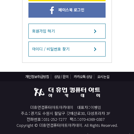
React, Veu 프레임워크 기반 프론트엔드 개발 양성 지원
페이스북 로그인
반응형/웹퍼블리셔/프론트엔드 웹개발자(웹디자인)
반응형/웹퍼블리셔/프론트엔드 웹개발자(웹디자인기능사 과정평가형)
자바(Java)기반 JSP/스프링 웹개발자(정보처리산업기사)(과정평가형)
회원가입 하기
디지털컨버전스 자바(JAVA)개발자(전자정부 프레임워크/SPRING)
전산세무회계 자격취득과정[전산회계1급/전산세무2급/FAT1급/TAT2급]
아이디 / 비밀번호 찾기
컴퓨터활용능력2급(필기+실기) 및 ITQ자격증 취득(한글,엑셀,파워포인트)
전기기능사(필기+실기) 자격증 취득과정
개인정보취급방침
상담 / 문의
카카오톡 상담
오시는길
직업상담사 2급 (필기+실기) 자격증 취득과정
재직자/일반
포토샵 자격증 취득과정(GTQ1급)
더휴먼컴퓨터아트아카데미
대표자
이병민
일러스트 자격증 취득과정(GTQi 1급)
주소
경기도 수원시 팔달구 갓매산로38, 다성프라자 3F
전산회계 1급 / FAT 1급 자격증 취득과정
전화번호
031-252-7277
팩스
070-4369-0387
Copyright © 더휴먼컴퓨터아트아카데미. All Rights Reserved.
전산세무 2급 / TAT 2급 자격증 취득과정