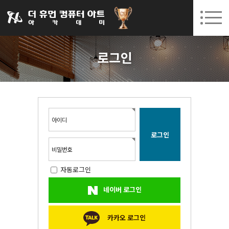
031-252-7277
08. 10.
08. 12.
수원캠퍼스 개강
(월)
/
(수)
로그인
회원가입
고객센터
로그인
아카데미소개
인사말
시설안내
오시는길
아이디
공지사항
국비지원 무료교육
비밀번호
자동로그인
생성형AI
네이버 로그인
실업자
BIM 건축설계 및 실내건축설계(캐드(CAD),맥스(MAX),레빗(REVIT))실무자 양성과정
카카오 로그인