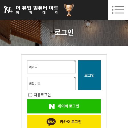
031-252-7277
08. 10.
08. 12.
수원캠퍼스 개강
(월)
/
(수)
로그인
회원가입
고객센터
로그인
아카데미소개
인사말
시설안내
오시는길
아이디
공지사항
국비지원 무료교육
비밀번호
자동로그인
생성형AI
네이버 로그인
실업자
BIM 건축설계 및 실내건축설계(캐드(CAD),맥스(MAX),레빗(REVIT))실무자 양성과정
카카오 로그인