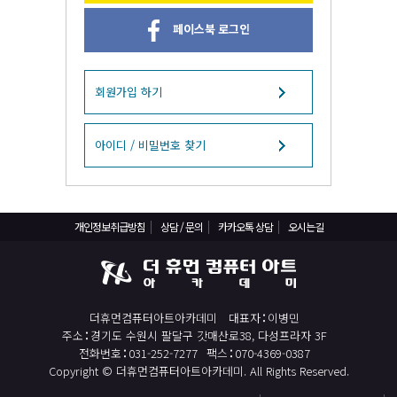
React, Veu 프레임워크 기반 프론트엔드 개발 양성 지원
페이스북 로그인
반응형/웹퍼블리셔/프론트엔드 웹개발자(웹디자인)
반응형/웹퍼블리셔/프론트엔드 웹개발자(웹디자인기능사 과정평가형)
자바(Java)기반 JSP/스프링 웹개발자(정보처리산업기사)(과정평가형)
회원가입 하기
디지털컨버전스 자바(JAVA)개발자(전자정부 프레임워크/SPRING)
전산세무회계 자격취득과정[전산회계1급/전산세무2급/FAT1급/TAT2급]
아이디 / 비밀번호 찾기
컴퓨터활용능력2급(필기+실기) 및 ITQ자격증 취득(한글,엑셀,파워포인트)
전기기능사(필기+실기) 자격증 취득과정
개인정보취급방침
상담 / 문의
카카오톡 상담
오시는길
직업상담사 2급 (필기+실기) 자격증 취득과정
재직자/일반
포토샵 자격증 취득과정(GTQ1급)
더휴먼컴퓨터아트아카데미
대표자
이병민
일러스트 자격증 취득과정(GTQi 1급)
주소
경기도 수원시 팔달구 갓매산로38, 다성프라자 3F
전산회계 1급 / FAT 1급 자격증 취득과정
전화번호
031-252-7277
팩스
070-4369-0387
Copyright © 더휴먼컴퓨터아트아카데미. All Rights Reserved.
전산세무 2급 / TAT 2급 자격증 취득과정