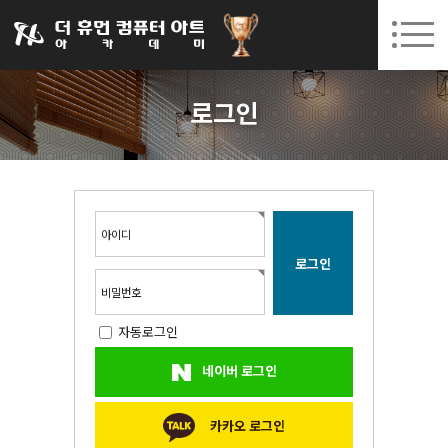
031-252-7277
08. 12.
08. 24.
수원캠퍼스 개강
(수)
/
(월)
로그인
회원가입
고객센터
로그인
아카데미소개
인사말
시설안내
오시는길
아이디
공지사항
국비지원 무료교육
비밀번호
자동로그인
생성형AI
네이버 로그인
실업자
BIM 건축설계 및 실내건축설계(캐드(CAD),맥스(MAX),레빗(REVIT))실무자 양성과정
카카오 로그인