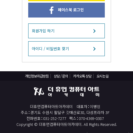
React, Veu 프레임워크 기반 프론트엔드 개발 양성 지원
페이스북 로그인
반응형/웹퍼블리셔/프론트엔드 웹개발자(웹디자인)
반응형/웹퍼블리셔/프론트엔드 웹개발자(웹디자인기능사 과정평가형)
자바(Java)기반 JSP/스프링 웹개발자(정보처리산업기사)(과정평가형)
회원가입 하기
디지털컨버전스 자바(JAVA)개발자(전자정부 프레임워크/SPRING)
전산세무회계 자격취득과정[전산회계1급/전산세무2급/FAT1급/TAT2급]
아이디 / 비밀번호 찾기
컴퓨터활용능력2급(필기+실기) 및 ITQ자격증 취득(한글,엑셀,파워포인트)
전기기능사(필기+실기) 자격증 취득과정
개인정보취급방침
상담 / 문의
카카오톡 상담
오시는길
직업상담사 2급 (필기+실기) 자격증 취득과정
재직자/일반
포토샵 자격증 취득과정(GTQ1급)
더휴먼컴퓨터아트아카데미
대표자
이병민
일러스트 자격증 취득과정(GTQi 1급)
주소
경기도 수원시 팔달구 갓매산로38, 다성프라자 3F
전산회계 1급 / FAT 1급 자격증 취득과정
전화번호
031-252-7277
팩스
070-4369-0387
Copyright © 더휴먼컴퓨터아트아카데미. All Rights Reserved.
전산세무 2급 / TAT 2급 자격증 취득과정