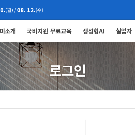
10.
08. 12.
(월)
/
(수)
미소개
국비지원 무료교육
생성형AI
실업자
로그인