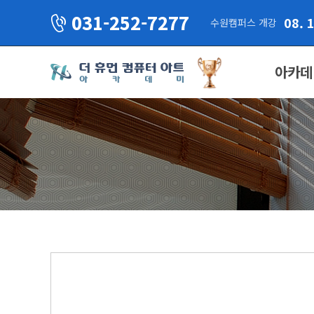
031-252-7277
08. 
수원캠퍼스 개강
아카데