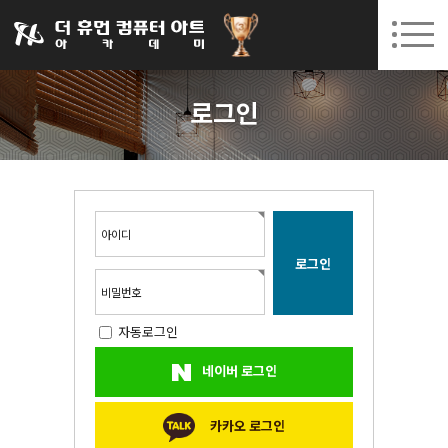
031-252-7277
08. 10.
08. 12.
수원캠퍼스 개강
(월)
/
(수)
로그인
회원가입
고객센터
로그인
아카데미소개
인사말
시설안내
오시는길
아이디
공지사항
국비지원 무료교육
비밀번호
자동로그인
생성형AI
네이버 로그인
실업자
BIM 건축설계 및 실내건축설계(캐드(CAD),맥스(MAX),레빗(REVIT))실무자 양성과정
카카오 로그인