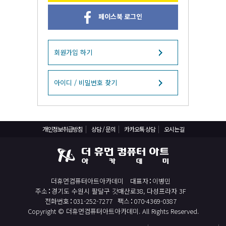
React, Veu 프레임워크 기반 프론트엔드 개발 양성 지원
페이스북 로그인
반응형/웹퍼블리셔/프론트엔드 웹개발자(웹디자인)
반응형/웹퍼블리셔/프론트엔드 웹개발자(웹디자인기능사 과정평가형)
자바(Java)기반 JSP/스프링 웹개발자(정보처리산업기사)(과정평가형)
회원가입 하기
디지털컨버전스 자바(JAVA)개발자(전자정부 프레임워크/SPRING)
전산세무회계 자격취득과정[전산회계1급/전산세무2급/FAT1급/TAT2급]
아이디 / 비밀번호 찾기
컴퓨터활용능력2급(필기+실기) 및 ITQ자격증 취득(한글,엑셀,파워포인트)
전기기능사(필기+실기) 자격증 취득과정
개인정보취급방침
상담 / 문의
카카오톡 상담
오시는길
직업상담사 2급 (필기+실기) 자격증 취득과정
재직자/일반
포토샵 자격증 취득과정(GTQ1급)
더휴먼컴퓨터아트아카데미
대표자
이병민
일러스트 자격증 취득과정(GTQi 1급)
주소
경기도 수원시 팔달구 갓매산로38, 다성프라자 3F
전산회계 1급 / FAT 1급 자격증 취득과정
전화번호
031-252-7277
팩스
070-4369-0387
Copyright © 더휴먼컴퓨터아트아카데미. All Rights Reserved.
전산세무 2급 / TAT 2급 자격증 취득과정