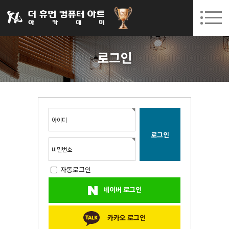
031-252-7277
08. 10.
08. 12.
수원캠퍼스 개강
(월)
/
(수)
로그인
회원가입
고객센터
로그인
아카데미소개
인사말
시설안내
오시는길
아이디
공지사항
국비지원 무료교육
비밀번호
자동로그인
생성형AI
네이버 로그인
실업자
BIM 건축설계 및 실내건축설계(캐드(CAD),맥스(MAX),레빗(REVIT))실무자 양성과정
카카오 로그인