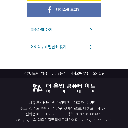
React, Veu 프레임워크 기반 프론트엔드 개발 양성 지원
페이스북 로그인
반응형/웹퍼블리셔/프론트엔드 웹개발자(웹디자인)
반응형/웹퍼블리셔/프론트엔드 웹개발자(웹디자인기능사 과정평가형)
자바(Java)기반 JSP/스프링 웹개발자(정보처리산업기사)(과정평가형)
회원가입 하기
디지털컨버전스 자바(JAVA)개발자(전자정부 프레임워크/SPRING)
전산세무회계 자격취득과정[전산회계1급/전산세무2급/FAT1급/TAT2급]
아이디 / 비밀번호 찾기
컴퓨터활용능력2급(필기+실기) 및 ITQ자격증 취득(한글,엑셀,파워포인트)
전기기능사(필기+실기) 자격증 취득과정
개인정보취급방침
상담 / 문의
카카오톡 상담
오시는길
직업상담사 2급 (필기+실기) 자격증 취득과정
재직자/일반
포토샵 자격증 취득과정(GTQ1급)
더휴먼컴퓨터아트아카데미
대표자
이병민
일러스트 자격증 취득과정(GTQi 1급)
주소
경기도 수원시 팔달구 갓매산로38, 다성프라자 3F
전산회계 1급 / FAT 1급 자격증 취득과정
전화번호
031-252-7277
팩스
070-4369-0387
Copyright © 더휴먼컴퓨터아트아카데미. All Rights Reserved.
전산세무 2급 / TAT 2급 자격증 취득과정