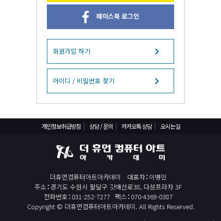
React, Veu 프레임워크 기반 프론트엔드 개발 양성 지원
페이스북 로그인
반응형/웹퍼블리셔/프론트엔드 웹개발자(웹디자인)
반응형/웹퍼블리셔/프론트엔드 웹개발자(웹디자인기능사 과정평가형)
자바(Java)기반 JSP/스프링 웹개발자(정보처리산업기사)(과정평가형)
회원가입 하기
디지털컨버전스 자바(JAVA)개발자(전자정부 프레임워크/SPRING)
전산세무회계 자격취득과정[전산회계1급/전산세무2급/FAT1급/TAT2급]
아이디 / 비밀번호 찾기
컴퓨터활용능력2급(필기+실기) 및 ITQ자격증 취득(한글,엑셀,파워포인트)
전기기능사(필기+실기) 자격증 취득과정
개인정보취급방침
상담 / 문의
카카오톡 상담
오시는길
직업상담사 2급 (필기+실기) 자격증 취득과정
재직자/일반
포토샵 자격증 취득과정(GTQ1급)
더휴먼컴퓨터아트아카데미
대표자
이병민
일러스트 자격증 취득과정(GTQi 1급)
주소
경기도 수원시 팔달구 갓매산로38, 다성프라자 3F
전산회계 1급 / FAT 1급 자격증 취득과정
전화번호
031-252-7277
팩스
070-4369-0387
Copyright © 더휴먼컴퓨터아트아카데미. All Rights Reserved.
전산세무 2급 / TAT 2급 자격증 취득과정