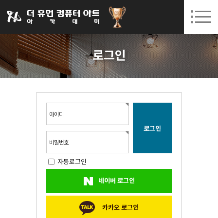
031-252-7277
08. 10.
08. 12.
수원캠퍼스 개강
(월)
/
(수)
로그인
회원가입
고객센터
로그인
아카데미소개
인사말
시설안내
오시는길
아이디
공지사항
국비지원 무료교육
비밀번호
자동로그인
생성형AI
네이버 로그인
실업자
BIM 건축설계 및 실내건축설계(캐드(CAD),맥스(MAX),레빗(REVIT))실무자 양성과정
카카오 로그인