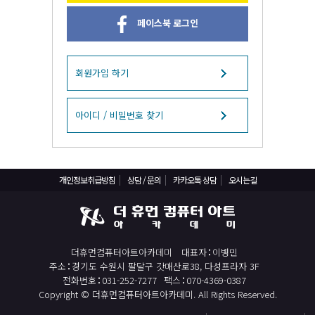
React, Veu 프레임워크 기반 프론트엔드 개발 양성 지원
페이스북 로그인
반응형/웹퍼블리셔/프론트엔드 웹개발자(웹디자인)
반응형/웹퍼블리셔/프론트엔드 웹개발자(웹디자인기능사 과정평가형)
자바(Java)기반 JSP/스프링 웹개발자(정보처리산업기사)(과정평가형)
회원가입 하기
디지털컨버전스 자바(JAVA)개발자(전자정부 프레임워크/SPRING)
전산세무회계 자격취득과정[전산회계1급/전산세무2급/FAT1급/TAT2급]
아이디 / 비밀번호 찾기
컴퓨터활용능력2급(필기+실기) 및 ITQ자격증 취득(한글,엑셀,파워포인트)
전기기능사(필기+실기) 자격증 취득과정
개인정보취급방침
상담 / 문의
카카오톡 상담
오시는길
직업상담사 2급 (필기+실기) 자격증 취득과정
재직자/일반
포토샵 자격증 취득과정(GTQ1급)
더휴먼컴퓨터아트아카데미
대표자
이병민
일러스트 자격증 취득과정(GTQi 1급)
주소
경기도 수원시 팔달구 갓매산로38, 다성프라자 3F
전산회계 1급 / FAT 1급 자격증 취득과정
전화번호
031-252-7277
팩스
070-4369-0387
Copyright © 더휴먼컴퓨터아트아카데미. All Rights Reserved.
전산세무 2급 / TAT 2급 자격증 취득과정