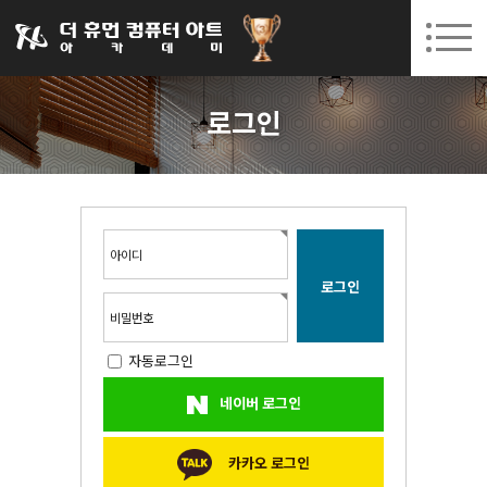
031-252-7277
08. 10.
08. 12.
수원캠퍼스 개강
(월)
/
(수)
로그인
회원가입
고객센터
로그인
아카데미소개
인사말
시설안내
오시는길
아이디
공지사항
국비지원 무료교육
비밀번호
자동로그인
생성형AI
네이버 로그인
실업자
BIM 건축설계 및 실내건축설계(캐드(CAD),맥스(MAX),레빗(REVIT))실무자 양성과정
카카오 로그인