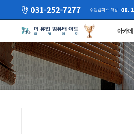
031-252-7277
08. 
수원캠퍼스 개강
아카데