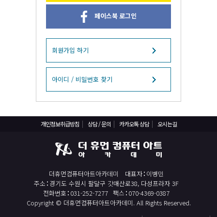
React, Veu 프레임워크 기반 프론트엔드 개발 양성 지원
페이스북 로그인
반응형/웹퍼블리셔/프론트엔드 웹개발자(웹디자인)
반응형/웹퍼블리셔/프론트엔드 웹개발자(웹디자인기능사 과정평가형)
자바(Java)기반 JSP/스프링 웹개발자(정보처리산업기사)(과정평가형)
회원가입 하기
디지털컨버전스 자바(JAVA)개발자(전자정부 프레임워크/SPRING)
전산세무회계 자격취득과정[전산회계1급/전산세무2급/FAT1급/TAT2급]
아이디 / 비밀번호 찾기
컴퓨터활용능력2급(필기+실기) 및 ITQ자격증 취득(한글,엑셀,파워포인트)
전기기능사(필기+실기) 자격증 취득과정
개인정보취급방침
상담 / 문의
카카오톡 상담
오시는길
직업상담사 2급 (필기+실기) 자격증 취득과정
재직자/일반
포토샵 자격증 취득과정(GTQ1급)
더휴먼컴퓨터아트아카데미
대표자
이병민
일러스트 자격증 취득과정(GTQi 1급)
주소
경기도 수원시 팔달구 갓매산로38, 다성프라자 3F
전산회계 1급 / FAT 1급 자격증 취득과정
전화번호
031-252-7277
팩스
070-4369-0387
Copyright © 더휴먼컴퓨터아트아카데미. All Rights Reserved.
전산세무 2급 / TAT 2급 자격증 취득과정