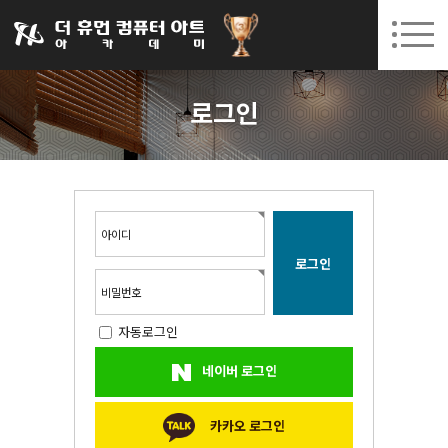
031-252-7277
08. 10.
08. 12.
수원캠퍼스 개강
(월)
/
(수)
로그인
회원가입
고객센터
로그인
아카데미소개
인사말
시설안내
오시는길
아이디
공지사항
국비지원 무료교육
비밀번호
자동로그인
생성형AI
네이버 로그인
실업자
BIM 건축설계 및 실내건축설계(캐드(CAD),맥스(MAX),레빗(REVIT))실무자 양성과정
카카오 로그인