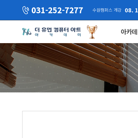
031-252-7277
08. 
수원캠퍼스 개강
아카데