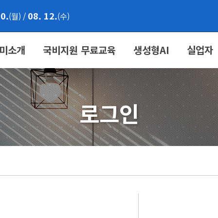
10.
08. 12.
(월)
/
(수)
미소개
국비지원 무료교육
생성형AI
실업자
로그인