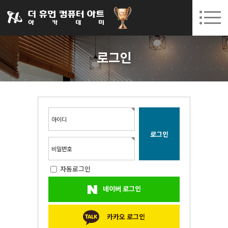
031-252-7277
08. 10.
08. 12.
수원캠퍼스 개강
(월)
/
(수)
로그인
회원가입
고객센터
로그인
아카데미소개
인사말
시설안내
오시는길
아이디
공지사항
국비지원 무료교육
비밀번호
자동로그인
생성형AI
네이버 로그인
실업자
BIM 건축설계 및 실내건축설계(캐드(CAD),맥스(MAX),레빗(REVIT))실무자 양성과정
카카오 로그인