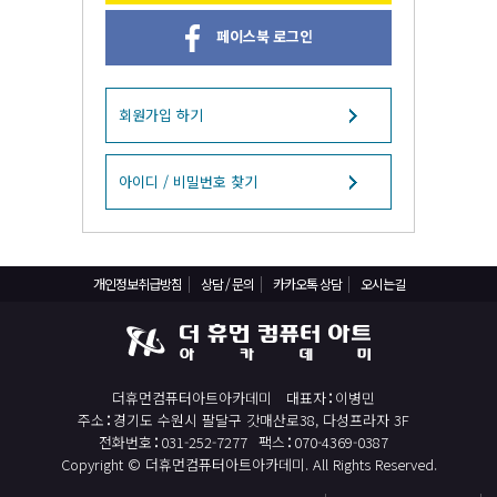
React, Veu 프레임워크 기반 프론트엔드 개발 양성 지원
페이스북 로그인
반응형/웹퍼블리셔/프론트엔드 웹개발자(웹디자인)
반응형/웹퍼블리셔/프론트엔드 웹개발자(웹디자인기능사 과정평가형)
자바(Java)기반 JSP/스프링 웹개발자(정보처리산업기사)(과정평가형)
회원가입 하기
디지털컨버전스 자바(JAVA)개발자(전자정부 프레임워크/SPRING)
전산세무회계 자격취득과정[전산회계1급/전산세무2급/FAT1급/TAT2급]
아이디 / 비밀번호 찾기
컴퓨터활용능력2급(필기+실기) 및 ITQ자격증 취득(한글,엑셀,파워포인트)
전기기능사(필기+실기) 자격증 취득과정
개인정보취급방침
상담 / 문의
카카오톡 상담
오시는길
직업상담사 2급 (필기+실기) 자격증 취득과정
재직자/일반
포토샵 자격증 취득과정(GTQ1급)
더휴먼컴퓨터아트아카데미
대표자
이병민
일러스트 자격증 취득과정(GTQi 1급)
주소
경기도 수원시 팔달구 갓매산로38, 다성프라자 3F
전산회계 1급 / FAT 1급 자격증 취득과정
전화번호
031-252-7277
팩스
070-4369-0387
Copyright © 더휴먼컴퓨터아트아카데미. All Rights Reserved.
전산세무 2급 / TAT 2급 자격증 취득과정