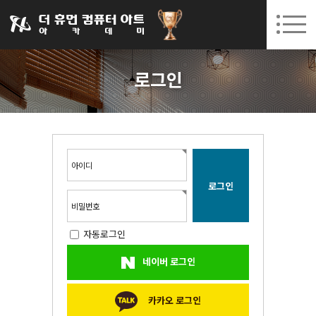
031-252-7277
08. 10.
08. 12.
수원캠퍼스 개강
(월)
/
(수)
로그인
회원가입
고객센터
로그인
아카데미소개
인사말
시설안내
오시는길
아이디
공지사항
국비지원 무료교육
비밀번호
자동로그인
생성형AI
네이버 로그인
실업자
BIM 건축설계 및 실내건축설계(캐드(CAD),맥스(MAX),레빗(REVIT))실무자 양성과정
카카오 로그인