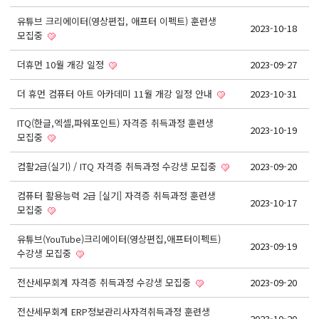
React, Veu 프레임워크 기반 프론트엔드 개발 양성 지원
유튜브 크리에이터(영상편집, 애프터 이펙트) 훈련생
반응형/웹퍼블리셔/프론트엔드 웹개발자(웹디자인)
2023-10-18
모집중
반응형/웹퍼블리셔/프론트엔드 웹개발자(웹디자인기능사 과정평가형)
더휴먼 10월 개강 일정
2023-09-27
자바(Java)기반 JSP/스프링 웹개발자(정보처리산업기사)(과정평가형)
디지털컨버전스 자바(JAVA)개발자(전자정부 프레임워크/SPRING)
더 휴먼 컴퓨터 아트 아카데미 11월 개강 일정 안내
2023-10-31
전산세무회계 자격취득과정[전산회계1급/전산세무2급/FAT1급/TAT2급]
ITQ(한글,엑셀,파워포인트) 자격증 취득과정 훈련생
2023-10-19
모집중
컴퓨터활용능력2급(필기+실기) 및 ITQ자격증 취득(한글,엑셀,파워포인트)
전기기능사(필기+실기) 자격증 취득과정
컴활2급(실기) / ITQ 자격증 취득과정 수강생 모집중
2023-09-20
직업상담사 2급 (필기+실기) 자격증 취득과정
컴퓨터 활용능력 2급 [실기] 자격증 취득과정 훈련생
2023-10-17
모집중
재직자/일반
포토샵 자격증 취득과정(GTQ1급)
유튜브(YouTube)크리에이터(영상편집,애프터이펙트)
2023-09-19
수강생 모집중
일러스트 자격증 취득과정(GTQi 1급)
전산세무회계 자격증 취득과정 수강생 모집중
2023-09-20
전산회계 1급 / FAT 1급 자격증 취득과정
전산세무 2급 / TAT 2급 자격증 취득과정
전산세무회계 ERP정보관리사자격취득과정 훈련생
2023-10-20