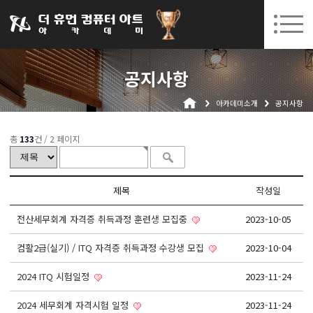
031-252-7277
08. 10.
08. 12.
수원캠퍼스 개강
(월)
/
(수)
로그인
회원가입
고객센터
공지사항
아카데미소개
아카데미소개
공지사항
인사말
시설안내
총
133
건 /
2 페이지
오시는길
공지사항
제목
작성일
국비지원 무료교육
전산세무회계 자격증 취득과정 훈련생 모집중
2023-10-05
생성형AI
컴활2급(실기) / ITQ 자격증 취득과정 수강생 모집
2023-10-04
실업자
2024 ITQ 시험일정
2023-11-24
BIM 건축설계 및 실내건축설계(캐드(CAD),맥스(MAX),레빗(REVIT))실무자 양성과정
2024 세무회계 자격시험 일정
2023-11-24