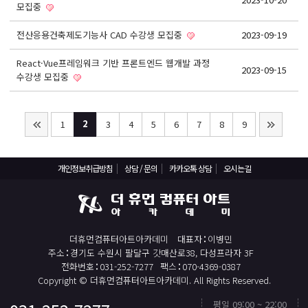
모집중
기초회계원리 및 전산회계2급 자격증 취득과정
ERP정보관리사(회계2급) / (인사2급) 자격증 취득과정
전산응용건축제도기능사 CAD 수강생 모집중
2023-09-19
전산응용건축제도기능사(실기)
React·Vue프레임워크 기반 프론트엔드 웹개발 과정
2023-09-15
컴퓨터활용능력1급(컴활1급)
수강생 모집중
컴퓨터활용능력2급(엑셀실무)
ITQ(한글,엑셀,파워포인트)
2
1
3
4
5
6
7
8
9
실내·건축디자인 & 인테리어
파이썬 프로그래밍을 활용한 빅데이터 향상과정
개인정보취급방침
상담 / 문의
카카오톡 상담
오시는길
프로그래밍 자바(JAVA) / 파이썬(Python)
유튜브(Youtube)크리에이터(영상편집,프리미어)
유튜브(YouTube)크리에이터(영상편집,애프터이펙트)
더휴먼컴퓨터아트아카데미
대표자
이병민
주소
경기도 수원시 팔달구 갓매산로38, 다성프라자 3F
취업센터
전화번호
031-252-7277
팩스
070-4369-0387
Copyright © 더휴먼컴퓨터아트아카데미. All Rights Reserved.
취업 PROCESS
채용문의
평일 09:00 ~ 22:00
TOP