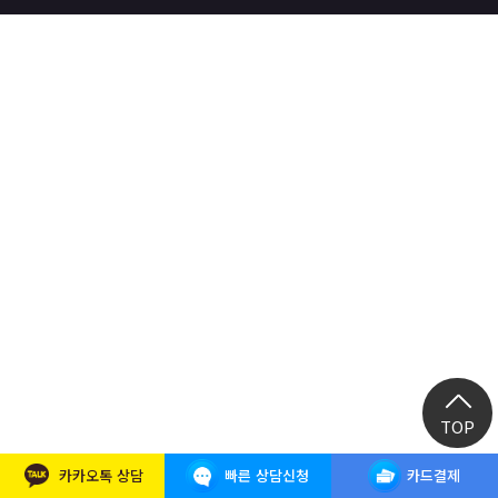
React, Veu 프레임워크 기반 프론트엔드 개발 양성 지원
반응형/웹퍼블리셔/프론트엔드 웹개발자(웹디자인)
반응형/웹퍼블리셔/프론트엔드 웹개발자(웹디자인기능사 과정평가형)
자바(Java)기반 JSP/스프링 웹개발자(정보처리산업기사)(과정평가형)
디지털컨버전스 자바(JAVA)개발자(전자정부 프레임워크/SPRING)
전산세무회계 자격취득과정[전산회계1급/전산세무2급/FAT1급/TAT2급]
컴퓨터활용능력2급(필기+실기) 및 ITQ자격증 취득(한글,엑셀,파워포인트)
전기기능사(필기+실기) 자격증 취득과정
직업상담사 2급 (필기+실기) 자격증 취득과정
재직자/일반
포토샵 자격증 취득과정(GTQ1급)
일러스트 자격증 취득과정(GTQi 1급)
TOP
전산회계 1급 / FAT 1급 자격증 취득과정
카카오톡 상담
빠른 상담신청
카드결제
전산세무 2급 / TAT 2급 자격증 취득과정