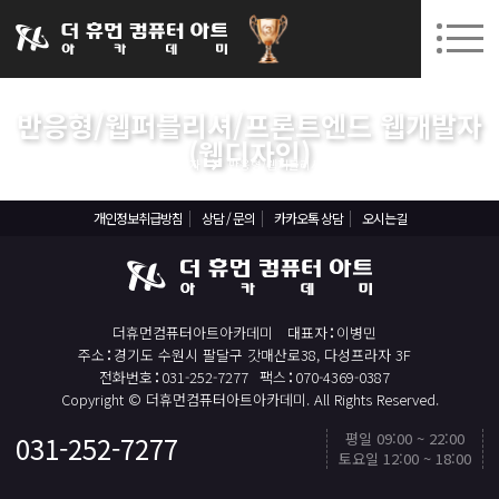
031-252-7277
08. 10.
08. 12.
수원캠퍼스 개강
(월)
/
(수)
로그인
회원가입
고객센터
반응형/웹퍼블리셔/프론트엔드 웹개발자
아카데미소개
(웹디자인)
실업자
반응형/웹퍼블리셔/프론트엔드 웹개발자(웹디자인)
인사말
시설안내
개인정보취급방침
상담 / 문의
카카오톡 상담
오시는길
오시는길
공지사항
국비지원 무료교육
더휴먼컴퓨터아트아카데미
대표자
이병민
주소
경기도 수원시 팔달구 갓매산로38, 다성프라자 3F
생성형AI
전화번호
031-252-7277
팩스
070-4369-0387
Copyright © 더휴먼컴퓨터아트아카데미. All Rights Reserved.
실업자
평일 09:00 ~ 22:00
031-252-7277
토요일 12:00 ~ 18:00
BIM 건축설계 및 실내건축설계(캐드(CAD),맥스(MAX),레빗(REVIT))실무자 양성과정