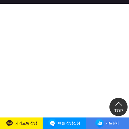
React, Veu 프레임워크 기반 프론트엔드 개발 양성 지원
반응형/웹퍼블리셔/프론트엔드 웹개발자(웹디자인)
반응형/웹퍼블리셔/프론트엔드 웹개발자(웹디자인기능사 과정평가형)
자바(Java)기반 JSP/스프링 웹개발자(정보처리산업기사)(과정평가형)
디지털컨버전스 자바(JAVA)개발자(전자정부 프레임워크/SPRING)
전산세무회계 자격취득과정[전산회계1급/전산세무2급/FAT1급/TAT2급]
컴퓨터활용능력2급(필기+실기) 및 ITQ자격증 취득(한글,엑셀,파워포인트)
전기기능사(필기+실기) 자격증 취득과정
직업상담사 2급 (필기+실기) 자격증 취득과정
재직자/일반
포토샵 자격증 취득과정(GTQ1급)
일러스트 자격증 취득과정(GTQi 1급)
TOP
전산회계 1급 / FAT 1급 자격증 취득과정
카카오톡 상담
빠른 상담신청
카드결제
전산세무 2급 / TAT 2급 자격증 취득과정