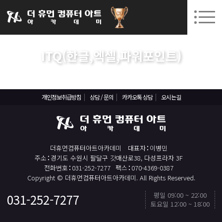
031-252-7277
08. 10.
08. 12.
수원캠퍼스 개강
(월)
/
(수)
로그인
회원가입
고객센터
ITQ(한글,엑셀,파워포인트)
아카데미소개
재직자/일반
ITQ(한글,엑셀,파워포인트)
인사말
시설안내
개인정보취급방침
상담 / 문의
카카오톡 상담
오시는길
오시는길
공지사항
국비지원 무료교육
더휴먼컴퓨터아트아카데미
대표자
이병민
주소
경기도 수원시 팔달구 갓매산로38, 다성프라자 3F
생성형AI
전화번호
031-252-7277
팩스
070-4369-0387
Copyright © 더휴먼컴퓨터아트아카데미. All Rights Reserved.
실업자
평일 09:00 ~ 22:00
031-252-7277
토요일 12:00 ~ 18:00
BIM 건축설계 및 실내건축설계(캐드(CAD),맥스(MAX),레빗(REVIT))실무자 양성과정