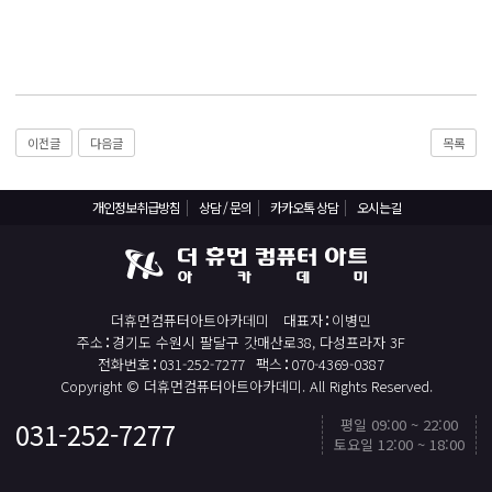
React, Veu 프레임워크 기반 프론트엔드 개발 양성 지원
반응형/웹퍼블리셔/프론트엔드 웹개발자(웹디자인)
반응형/웹퍼블리셔/프론트엔드 웹개발자(웹디자인기능사 과정평가형)
자바(Java)기반 JSP/스프링 웹개발자(정보처리산업기사)(과정평가형)
디지털컨버전스 자바(JAVA)개발자(전자정부 프레임워크/SPRING)
이전글
다음글
목록
전산세무회계 자격취득과정[전산회계1급/전산세무2급/FAT1급/TAT2급]
개인정보취급방침
상담 / 문의
카카오톡 상담
오시는길
컴퓨터활용능력2급(필기+실기) 및 ITQ자격증 취득(한글,엑셀,파워포인트)
전기기능사(필기+실기) 자격증 취득과정
직업상담사 2급 (필기+실기) 자격증 취득과정
더휴먼컴퓨터아트아카데미
대표자
이병민
재직자/일반
주소
경기도 수원시 팔달구 갓매산로38, 다성프라자 3F
전화번호
031-252-7277
팩스
070-4369-0387
포토샵 자격증 취득과정(GTQ1급)
Copyright © 더휴먼컴퓨터아트아카데미. All Rights Reserved.
일러스트 자격증 취득과정(GTQi 1급)
평일 09:00 ~ 22:00
031-252-7277
TOP
전산회계 1급 / FAT 1급 자격증 취득과정
토요일 12:00 ~ 18:00
전산세무 2급 / TAT 2급 자격증 취득과정
카카오톡 상담
빠른 상담신청
카드결제