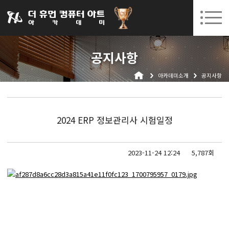
031-252-7277
08. 10.
08. 12.
수원캠퍼스 개강
(월)
/
(수)
로그인
회원가입
고객센터
공지사항
아카데미소개
아카데미소개
공지사항
인사말
시설안내
오시는길
2024 ERP 정보관리사 시험일정
공지사항
국비지원 무료교육
2023-11-24 12:24
5,787회
생성형AI
실업자
BIM 건축설계 및 실내건축설계(캐드(CAD),맥스(MAX),레빗(REVIT))실무자 양성과정