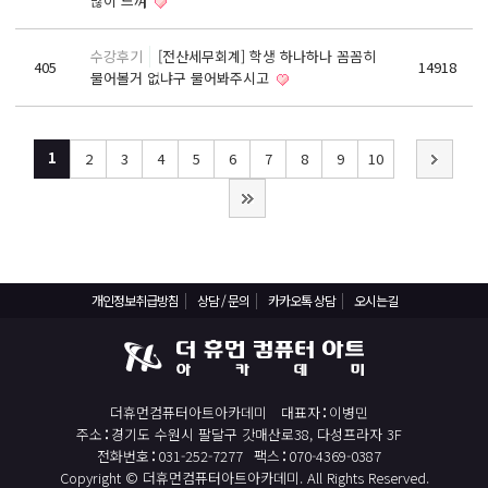
많이 느껴
구인의뢰 요청서
수강후기
[전산세무회계] 학생 하나하나 꼼꼼히
온라인상담
405
14918
물어볼거 없냐구 물어봐주시고
상담 / 문의
카카오톡 상담
1
2
3
4
5
6
7
8
9
10
1:1 상담
개인정보취급방침
상담 / 문의
카카오톡 상담
오시는길
더휴먼컴퓨터아트아카데미
대표자
이병민
주소
경기도 수원시 팔달구 갓매산로38, 다성프라자 3F
전화번호
031-252-7277
팩스
070-4369-0387
Copyright © 더휴먼컴퓨터아트아카데미. All Rights Reserved.