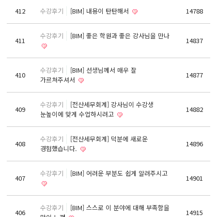
기초회계원리 및 전산회계2급 자격증 취득과정
412
수강후기
[BIM] 내용이 탄탄해서
14788
ERP정보관리사(회계2급) / (인사2급) 자격증 취득과정
수강후기
[BIM] 좋은 학원과 좋은 강사님을 만나
전산응용건축제도기능사(실기)
411
14837
컴퓨터활용능력1급(컴활1급)
컴퓨터활용능력2급(엑셀실무)
수강후기
[BIM] 선생님께서 매우 잘
410
14877
가르쳐주셔서
ITQ(한글,엑셀,파워포인트)
실내·건축디자인 & 인테리어
수강후기
[전산세무회계] 강사님이 수강생
409
14882
눈높이에 맞게 수업하시려고
파이썬 프로그래밍을 활용한 빅데이터 향상과정
프로그래밍 자바(JAVA) / 파이썬(Python)
수강후기
[전산세무회계] 덕분에 새로운
408
14896
유튜브(Youtube)크리에이터(영상편집,프리미어)
경험했습니다.
유튜브(YouTube)크리에이터(영상편집,애프터이펙트)
수강후기
[BIM] 어려운 부분도 쉽게 알려주시고
407
14901
취업센터
취업 PROCESS
수강후기
[BIM] 스스로 이 분야에 대해 부족함을
406
14915
채용문의