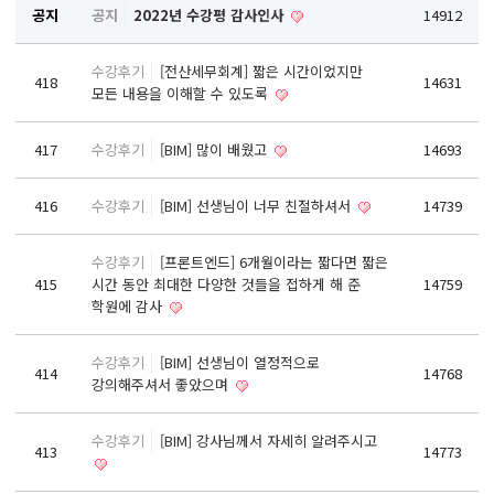
React, Veu 프레임워크 기반 프론트엔드 개발 양성 지원
공지
공지
2022년 수강평 감사인사
14912
반응형/웹퍼블리셔/프론트엔드 웹개발자(웹디자인)
수강후기
[전산세무회계] 짧은 시간이었지만
반응형/웹퍼블리셔/프론트엔드 웹개발자(웹디자인기능사 과정평가형)
418
14631
모든 내용을 이해할 수 있도록
자바(Java)기반 JSP/스프링 웹개발자(정보처리산업기사)(과정평가형)
디지털컨버전스 자바(JAVA)개발자(전자정부 프레임워크/SPRING)
417
수강후기
[BIM] 많이 배웠고
14693
전산세무회계 자격취득과정[전산회계1급/전산세무2급/FAT1급/TAT2급]
416
수강후기
[BIM] 선생님이 너무 친절하셔서
14739
컴퓨터활용능력2급(필기+실기) 및 ITQ자격증 취득(한글,엑셀,파워포인트)
전기기능사(필기+실기) 자격증 취득과정
수강후기
[프론트엔드] 6개월이라는 짧다면 짧은
415
시간 동안 최대한 다양한 것들을 접하게 해 준
14759
직업상담사 2급 (필기+실기) 자격증 취득과정
학원에 감사
재직자/일반
수강후기
[BIM] 선생님이 열정적으로
포토샵 자격증 취득과정(GTQ1급)
414
14768
강의해주셔서 좋았으며
일러스트 자격증 취득과정(GTQi 1급)
전산회계 1급 / FAT 1급 자격증 취득과정
수강후기
[BIM] 강사님께서 자세히 알려주시고
413
14773
전산세무 2급 / TAT 2급 자격증 취득과정