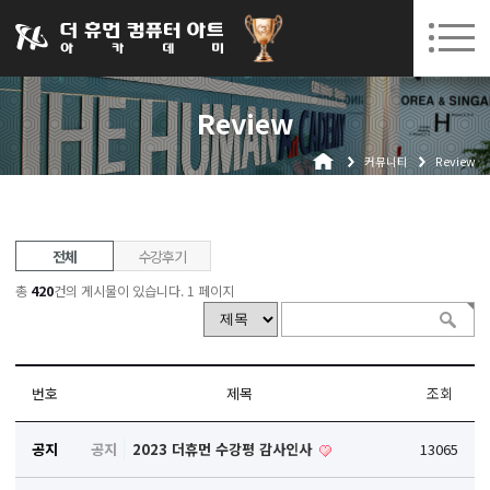
031-252-7277
08. 12.
08. 24.
수원캠퍼스 개강
(수)
/
(월)
로그인
회원가입
고객센터
Review
아카데미소개
커뮤니티
Review
인사말
시설안내
오시는길
전체
수강후기
공지사항
총
420
건의 게시물이 있습니다.
1 페이지
국비지원 무료교육
생성형AI
번호
제목
조회
실업자
공지
공지
2023 더휴먼 수강평 감사인사
13065
BIM 건축설계 및 실내건축설계(캐드(CAD),맥스(MAX),레빗(REVIT))실무자 양성과정