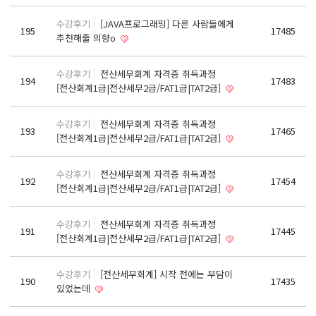
React, Veu 프레임워크 기반 프론트엔드 개발 양성 지원
수강후기
[JAVA프로그래밍] 다른 사람들에게
반응형/웹퍼블리셔/프론트엔드 웹개발자(웹디자인)
195
17485
추천해줄 의향o
반응형/웹퍼블리셔/프론트엔드 웹개발자(웹디자인기능사 과정평가형)
자바(Java)기반 JSP/스프링 웹개발자(정보처리산업기사)(과정평가형)
수강후기
전산세무회계 자격증 취득과정
194
17483
[전산회계1급|전산세무2급/FAT1급|TAT2급]
디지털컨버전스 자바(JAVA)개발자(전자정부 프레임워크/SPRING)
전산세무회계 자격취득과정[전산회계1급/전산세무2급/FAT1급/TAT2급]
수강후기
전산세무회계 자격증 취득과정
193
17465
컴퓨터활용능력2급(필기+실기) 및 ITQ자격증 취득(한글,엑셀,파워포인트)
[전산회계1급|전산세무2급/FAT1급|TAT2급]
전기기능사(필기+실기) 자격증 취득과정
수강후기
전산세무회계 자격증 취득과정
192
17454
직업상담사 2급 (필기+실기) 자격증 취득과정
[전산회계1급|전산세무2급/FAT1급|TAT2급]
재직자/일반
수강후기
전산세무회계 자격증 취득과정
191
17445
포토샵 자격증 취득과정(GTQ1급)
[전산회계1급|전산세무2급/FAT1급|TAT2급]
일러스트 자격증 취득과정(GTQi 1급)
수강후기
[전산세무회계] 시작 전에는 부담이
전산회계 1급 / FAT 1급 자격증 취득과정
190
17435
있었는데
전산세무 2급 / TAT 2급 자격증 취득과정