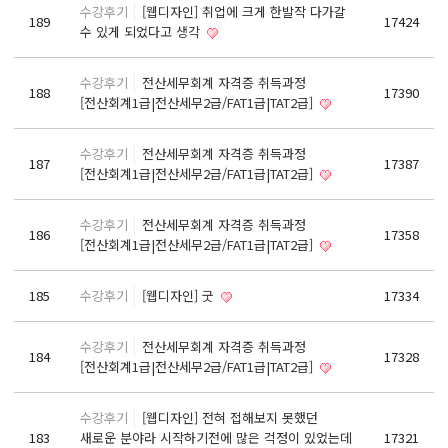
수강후기
[웹디자인] 취업에 크게 한발작 다가갈
기초회계원리 및 전산회계2급 자격증 취득과정
189
17424
수 있게 되었다고 생각
ERP정보관리사(회계2급) / (인사2급) 자격증 취득과정
전산응용건축제도기능사(실기)
수강후기
전산세무회계 자격증 취득과정
188
17390
[전산회계1급|전산세무2급/FAT1급|TAT2급]
컴퓨터활용능력1급(컴활1급)
컴퓨터활용능력2급(엑셀실무)
수강후기
전산세무회계 자격증 취득과정
187
17387
ITQ(한글,엑셀,파워포인트)
[전산회계1급|전산세무2급/FAT1급|TAT2급]
실내·건축디자인 & 인테리어
수강후기
전산세무회계 자격증 취득과정
186
17358
파이썬 프로그래밍을 활용한 빅데이터 향상과정
[전산회계1급|전산세무2급/FAT1급|TAT2급]
프로그래밍 자바(JAVA) / 파이썬(Python)
185
수강후기
[웹디자인] 굿
17334
유튜브(Youtube)크리에이터(영상편집,프리미어)
유튜브(YouTube)크리에이터(영상편집,애프터이펙트)
수강후기
전산세무회계 자격증 취득과정
184
17328
[전산회계1급|전산세무2급/FAT1급|TAT2급]
취업센터
취업 PROCESS
수강후기
[웹디자인] 전혀 접해보지 못했던
183
새로운 분야라 시작하기전에 많은 걱정이 있었는데
17321
채용문의