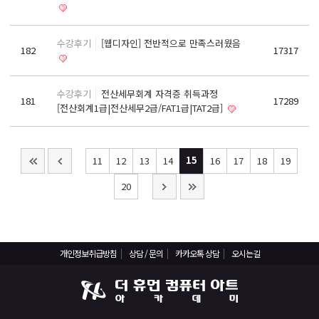
구인의뢰 요청서
수강후기
[웹디자인] 전반적으로 만족스러웠음
온라인상담
182
17317
상담 / 문의
카카오톡 상담
수강후기
전산세무회계 자격증 취득과정
181
17289
[전산회계1급|전산세무2급/FAT1급|TAT2급]
1:1 상담
15
11
12
13
14
16
17
18
19
20
개인정보취급방침
상담 / 문의
카카오톡 상담
오시는길