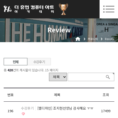
031-252-7277
08. 10.
08. 12.
수원캠퍼스 개강
(월)
/
(수)
로그인
회원가입
고객센터
Review
아카데미소개
커뮤니티
Review
인사말
시설안내
오시는길
전체
수강후기
공지사항
총
420
건의 게시물이 있습니다.
15 페이지
국비지원 무료교육
생성형AI
번호
제목
조회
실업자
수강후기
[웹디자인] 조지현선생님 감사해요 ㅜㅠ
BIM 건축설계 및 실내건축설계(캐드(CAD),맥스(MAX),레빗(REVIT))실무자 양성과정
196
17499