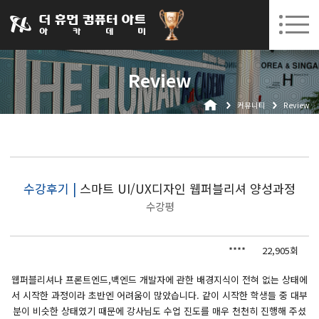
031-252-7277
08. 10.
08. 12.
수원캠퍼스 개강
(월)
/
(수)
로그인
회원가입
고객센터
Review
아카데미소개
커뮤니티
Review
인사말
시설안내
오시는길
공지사항
수강후기 |
스마트 UI/UX디자인 웹퍼블리셔 양성과정
수강평
국비지원 무료교육
생성형AI
****
22,905회
실업자
웹퍼블리셔나 프론트엔드,백엔드 개발자에 관한 배경지식이 전혀 없는 상태에
서 시작한 과정이라 초반엔 어려움이 많았습니다. 같이 시작한 학생들 중 대부
BIM 건축설계 및 실내건축설계(캐드(CAD),맥스(MAX),레빗(REVIT))실무자 양성과정
분이 비슷한 상태였기 때문에 강사님도 수업 진도를 매우 천천히 진행해 주셨