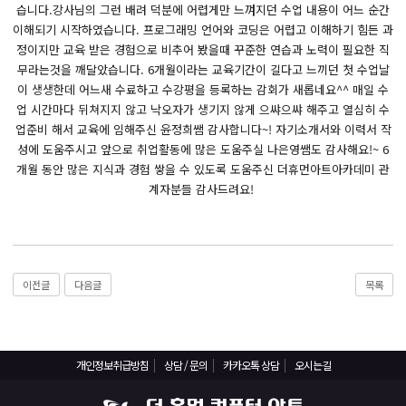
React, Veu 프레임워크 기반 프론트엔드 개발 양성 지원
습니다.강사님의 그런 배려 덕분에 어렵게만 느껴지던 수업 내용이 어느 순간
이해되기 시작하였습니다. 프로그래밍 언어와 코딩은 어렵고 이해하기 힘든 과
반응형/웹퍼블리셔/프론트엔드 웹개발자(웹디자인)
정이지만 교육 받은 경험으로 비추어 봤을때 꾸준한 연습과 노력이 필요한 직
반응형/웹퍼블리셔/프론트엔드 웹개발자(웹디자인기능사 과정평가형)
무라는것을 깨달았습니다. 6개월이라는 교육기간이 길다고 느끼던 첫 수업날
이 생생한데 어느새 수료하고 수강평을 등록하는 감회가 새롭네요^^ 매일 수
자바(Java)기반 JSP/스프링 웹개발자(정보처리산업기사)(과정평가형)
업 시간마다 뒤쳐지지 않고 낙오자가 생기지 않게 으쌰으쌰 해주고 열심히 수
디지털컨버전스 자바(JAVA)개발자(전자정부 프레임워크/SPRING)
업준비 해서 교육에 임해주신 윤정희쌤 감사합니다~! 자기소개서와 이력서 작
전산세무회계 자격취득과정[전산회계1급/전산세무2급/FAT1급/TAT2급]
성에 도움주시고 앞으로 취업활동에 많은 도움주실 나은영쌤도 감사해요!~ 6
개월 동안 많은 지식과 경험 쌓을 수 있도록 도움주신 더휴먼아트아카데미 관
컴퓨터활용능력2급(필기+실기) 및 ITQ자격증 취득(한글,엑셀,파워포인트)
계자분들 감사드려요!
전기기능사(필기+실기) 자격증 취득과정
직업상담사 2급 (필기+실기) 자격증 취득과정
재직자/일반
이전글
다음글
목록
포토샵 자격증 취득과정(GTQ1급)
일러스트 자격증 취득과정(GTQi 1급)
전산회계 1급 / FAT 1급 자격증 취득과정
개인정보취급방침
상담 / 문의
카카오톡 상담
오시는길
전산세무 2급 / TAT 2급 자격증 취득과정