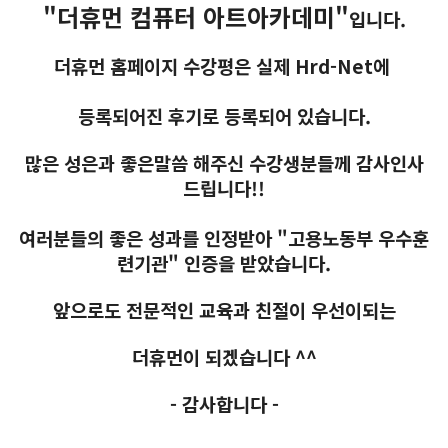
React, Veu 프레임워크 기반 프론트엔드 개발 양성 지원
"더휴먼 컴퓨터 아트아카데미"
입니다.
반응형/웹퍼블리셔/프론트엔드 웹개발자(웹디자인)
더휴먼 홈페이지 수강평은 실제 Hrd-Net에
반응형/웹퍼블리셔/프론트엔드 웹개발자(웹디자인기능사 과정평가형)
자바(Java)기반 JSP/스프링 웹개발자(정보처리산업기사)(과정평가형)
등록되어진
후기로
등록되어 있습니다.
디지털컨버전스 자바(JAVA)개발자(전자정부 프레임워크/SPRING)
많은 성은과 좋은말씀 해주신 수강생분들께 감사인사
전산세무회계 자격취득과정[전산회계1급/전산세무2급/FAT1급/TAT2급]
드립니다!!
컴퓨터활용능력2급(필기+실기) 및 ITQ자격증 취득(한글,엑셀,파워포인트)
전기기능사(필기+실기) 자격증 취득과정
여러분들의 좋은 성과를 인정받아 "고용노동부 우수훈
직업상담사 2급 (필기+실기) 자격증 취득과정
련기관" 인증을 받았습니다.
재직자/일반
앞으로도 전문적인 교육과 친절이 우선이되는
포토샵 자격증 취득과정(GTQ1급)
더휴먼이 되겠습니다 ^^
일러스트 자격증 취득과정(GTQi 1급)
전산회계 1급 / FAT 1급 자격증 취득과정
- 감사합니다 -
전산세무 2급 / TAT 2급 자격증 취득과정