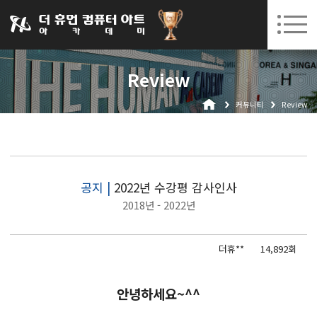
031-252-7277
08. 10.
08. 12.
수원캠퍼스 개강
(월)
/
(수)
로그인
회원가입
고객센터
Review
아카데미소개
커뮤니티
Review
인사말
시설안내
오시는길
공지사항
공지 |
2022년 수강평 감사인사
2018년 - 2022년
국비지원 무료교육
생성형AI
더휴**
14,892회
실업자
안녕하세요~^^
BIM 건축설계 및 실내건축설계(캐드(CAD),맥스(MAX),레빗(REVIT))실무자 양성과정