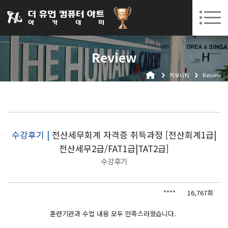
031-252-7277
08. 10.
08. 12.
수원캠퍼스 개강
(월)
/
(수)
로그인
회원가입
고객센터
Review
아카데미소개
커뮤니티
Review
인사말
시설안내
오시는길
공지사항
수강후기 |
전산세무회계 자격증 취득과정 [전산회계1급|
전산세무2급/FAT1급|TAT2급]
국비지원 무료교육
수강후기
생성형AI
****
16,767회
실업자
BIM 건축설계 및 실내건축설계(캐드(CAD),맥스(MAX),레빗(REVIT))실무자 양성과정
훈련기관과 수업 내용 모두 만족스러웠습니다.