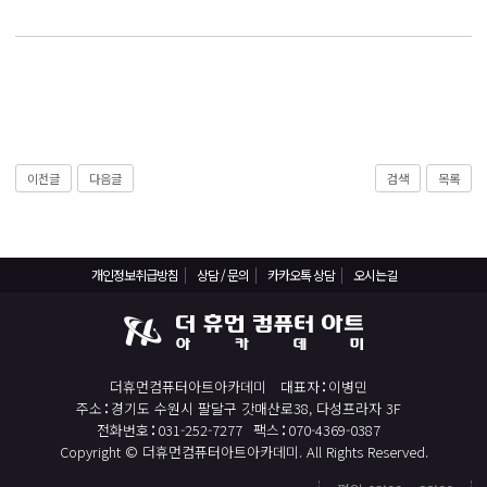
React, Veu 프레임워크 기반 프론트엔드 개발 양성 지원
반응형/웹퍼블리셔/프론트엔드 웹개발자(웹디자인)
반응형/웹퍼블리셔/프론트엔드 웹개발자(웹디자인기능사 과정평가형)
자바(Java)기반 JSP/스프링 웹개발자(정보처리산업기사)(과정평가형)
디지털컨버전스 자바(JAVA)개발자(전자정부 프레임워크/SPRING)
전산세무회계 자격취득과정[전산회계1급/전산세무2급/FAT1급/TAT2급]
이전글
다음글
검색
목록
컴퓨터활용능력2급(필기+실기) 및 ITQ자격증 취득(한글,엑셀,파워포인트)
전기기능사(필기+실기) 자격증 취득과정
개인정보취급방침
상담 / 문의
카카오톡 상담
오시는길
직업상담사 2급 (필기+실기) 자격증 취득과정
재직자/일반
포토샵 자격증 취득과정(GTQ1급)
더휴먼컴퓨터아트아카데미
대표자
이병민
일러스트 자격증 취득과정(GTQi 1급)
주소
경기도 수원시 팔달구 갓매산로38, 다성프라자 3F
전화번호
031-252-7277
팩스
070-4369-0387
전산회계 1급 / FAT 1급 자격증 취득과정
Copyright © 더휴먼컴퓨터아트아카데미. All Rights Reserved.
전산세무 2급 / TAT 2급 자격증 취득과정