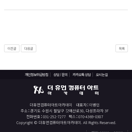
React, Veu 프레임워크 기반 프론트엔드 개발 양성 지원
반응형/웹퍼블리셔/프론트엔드 웹개발자(웹디자인)
반응형/웹퍼블리셔/프론트엔드 웹개발자(웹디자인기능사 과정평가형)
자바(Java)기반 JSP/스프링 웹개발자(정보처리산업기사)(과정평가형)
디지털컨버전스 자바(JAVA)개발자(전자정부 프레임워크/SPRING)
전산세무회계 자격취득과정[전산회계1급/전산세무2급/FAT1급/TAT2급]
이전글
다음글
목록
컴퓨터활용능력2급(필기+실기) 및 ITQ자격증 취득(한글,엑셀,파워포인트)
전기기능사(필기+실기) 자격증 취득과정
개인정보취급방침
상담 / 문의
카카오톡 상담
오시는길
직업상담사 2급 (필기+실기) 자격증 취득과정
재직자/일반
포토샵 자격증 취득과정(GTQ1급)
더휴먼컴퓨터아트아카데미
대표자
이병민
일러스트 자격증 취득과정(GTQi 1급)
주소
경기도 수원시 팔달구 갓매산로38, 다성프라자 3F
전화번호
031-252-7277
팩스
070-4369-0387
전산회계 1급 / FAT 1급 자격증 취득과정
Copyright © 더휴먼컴퓨터아트아카데미. All Rights Reserved.
전산세무 2급 / TAT 2급 자격증 취득과정