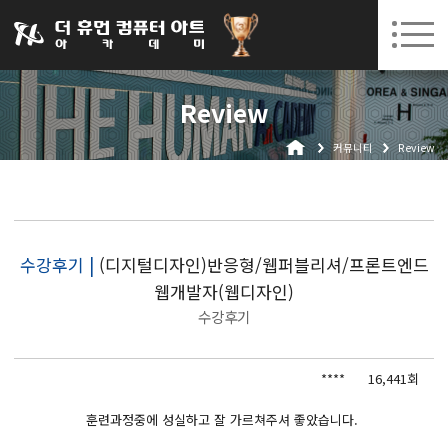
031-252-7277
08. 10.
08. 12.
수원캠퍼스 개강
(월)
/
(수)
로그인
회원가입
고객센터
Review
아카데미소개
커뮤니티
Review
인사말
시설안내
오시는길
공지사항
수강후기 |
(디지털디자인)반응형/웹퍼블리셔/프론트엔드
웹개발자(웹디자인)
국비지원 무료교육
수강후기
생성형AI
****
16,441회
실업자
BIM 건축설계 및 실내건축설계(캐드(CAD),맥스(MAX),레빗(REVIT))실무자 양성과정
훈련과정중에 성실하고 잘 가르쳐주셔 좋았습니다.