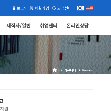
로그인
회원가입
고객센터
재직자/일반
취업센터
온라인상담
커뮤니티
Review
고
_지원