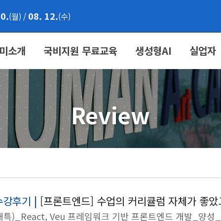
10.
08. 12.
(월)
/
(수)
미소개
국비지원 무료교육
생성형AI
실업자
Review
수강후기 |
[프론트엔드] 수업의 커리큘럼 자체가 좋았
대특)_React, Veu 프레임워크 기반 프론트엔드 개발_양성