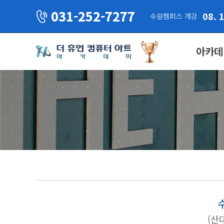
031-252-7277
08. 
수원캠퍼스 개강
아카데
(산