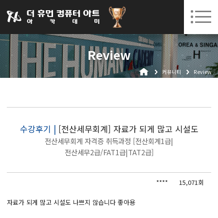
031-252-7277
08. 05.
08. 18.
수원캠퍼스 개강
(수)
/
(화)
로그인
회원가입
고객센터
Review
아카데미소개
커뮤니티
Review
인사말
시설안내
오시는길
공지사항
수강후기 |
[전산세무회계] 자료가 되게 많고 시설도
전산세무회계 자격증 취득과정 [전산회계1급|
국비지원 무료교육
전산세무2급/FAT1급|TAT2급]
생성형AI
****
15,071회
실업자
자료가 되게 많고 시설도 나쁘지 않습니다 좋아용
BIM 건축설계 및 실내건축설계(캐드(CAD),맥스(MAX),레빗(REVIT))실무자 양성과정