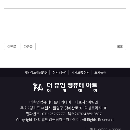
React, Veu 프레임워크 기반 프론트엔드 개발 양성 지원
반응형/웹퍼블리셔/프론트엔드 웹개발자(웹디자인)
반응형/웹퍼블리셔/프론트엔드 웹개발자(웹디자인기능사 과정평가형)
자바(Java)기반 JSP/스프링 웹개발자(정보처리산업기사)(과정평가형)
디지털컨버전스 자바(JAVA)개발자(전자정부 프레임워크/SPRING)
이전글
다음글
목록
전산세무회계 자격취득과정[전산회계1급/전산세무2급/FAT1급/TAT2급]
컴퓨터활용능력2급(필기+실기) 및 ITQ자격증 취득(한글,엑셀,파워포인트)
전기기능사(필기+실기) 자격증 취득과정
개인정보취급방침
상담 / 문의
카카오톡 상담
오시는길
직업상담사 2급 (필기+실기) 자격증 취득과정
재직자/일반
포토샵 자격증 취득과정(GTQ1급)
더휴먼컴퓨터아트아카데미
대표자
이병민
일러스트 자격증 취득과정(GTQi 1급)
주소
경기도 수원시 팔달구 갓매산로38, 다성프라자 3F
전화번호
031-252-7277
팩스
070-4369-0387
전산회계 1급 / FAT 1급 자격증 취득과정
Copyright © 더휴먼컴퓨터아트아카데미. All Rights Reserved.
전산세무 2급 / TAT 2급 자격증 취득과정
평일 09:00 ~ 22:00