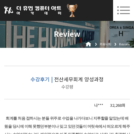
031-252-7277
08. 10.
08. 12.
수원캠퍼스 개강
(월)
/
(수)
로그인
회원가입
고객센터
Review
아카데미소개
커뮤니티
Review
인사말
시설안내
오시는길
공지사항
수강후기 |
전산세무회계 양성과정
수강평
국비지원 무료교육
생성형AI
나***
32,268회
실업자
회계를 처음 접하시는 분들 위주로 수업을 나가다보니 지루할줄 알았는데 배
BIM 건축설계 및 실내건축설계(캐드(CAD),맥스(MAX),레빗(REVIT))실무자 양성과정
웠을 당시에 이해 못했던부분이나 잊고 있던것들이 머릿속에서 떠오르게 해주