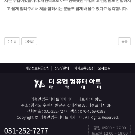
React, Veu 프레임워크 기반 프론트엔드 개발 양성 지원
시는 수업이었습니다. 개인적으로 아주 만족했던 수업이고 선생님도 친절하시
고 쉽게 알려주셔서 처음 접하시는 분들도 쉽게 배울수 있다고 생각합니다.
반응형/웹퍼블리셔/프론트엔드 웹개발자(웹디자인)
반응형/웹퍼블리셔/프론트엔드 웹개발자(웹디자인기능사 과정평가형)
자바(Java)기반 JSP/스프링 웹개발자(정보처리산업기사)(과정평가형)
디지털컨버전스 자바(JAVA)개발자(전자정부 프레임워크/SPRING)
이전글
다음글
목록
전산세무회계 자격취득과정[전산회계1급/전산세무2급/FAT1급/TAT2급]
컴퓨터활용능력2급(필기+실기) 및 ITQ자격증 취득(한글,엑셀,파워포인트)
전기기능사(필기+실기) 자격증 취득과정
개인정보취급방침
상담 / 문의
카카오톡 상담
오시는길
직업상담사 2급 (필기+실기) 자격증 취득과정
재직자/일반
더휴먼컴퓨터아트아카데미
대표자
이병민
포토샵 자격증 취득과정(GTQ1급)
주소
경기도 수원시 팔달구 갓매산로38, 다성프라자 3F
일러스트 자격증 취득과정(GTQi 1급)
전화번호
031-252-7277
팩스
070-4369-0387
Copyright © 더휴먼컴퓨터아트아카데미. All Rights Reserved.
전산회계 1급 / FAT 1급 자격증 취득과정
평일 09:00 ~ 22:00
031-252-7277
TOP
전산세무 2급 / TAT 2급 자격증 취득과정
토요일 12:00 ~ 18:00