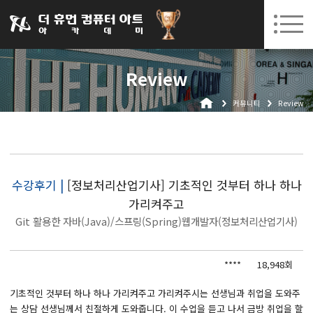
031-252-7277
08. 10.
08. 12.
수원캠퍼스 개강
(월)
/
(수)
로그인
회원가입
고객센터
Review
아카데미소개
커뮤니티
Review
인사말
시설안내
오시는길
공지사항
수강후기 |
[정보처리산업기사] 기초적인 것부터 하나 하나
가리켜주고
국비지원 무료교육
Git 활용한 자바(Java)/스프링(Spring)웹개발자(정보처리산업기사)
생성형AI
****
18,948회
실업자
BIM 건축설계 및 실내건축설계(캐드(CAD),맥스(MAX),레빗(REVIT))실무자 양성과정
기초적인 것부터 하나 하나 가리켜주고 가리켜주시는 선생님과 취업을 도와주
는 상담 선생님께서 친절하게 도와줍니다. 이 수업을 듣고 나서 금방 취업을 할