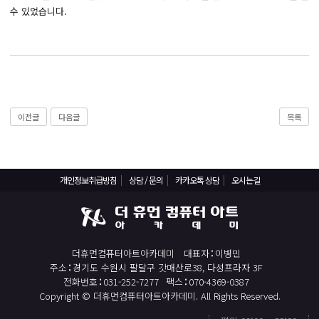
React, Veu 프레임워크 기반 프론트엔드 개발 양성 지원
수 있었습니다.
반응형/웹퍼블리셔/프론트엔드 웹개발자(웹디자인)
반응형/웹퍼블리셔/프론트엔드 웹개발자(웹디자인기능사 과정평가형)
자바(Java)기반 JSP/스프링 웹개발자(정보처리산업기사)(과정평가형)
디지털컨버전스 자바(JAVA)개발자(전자정부 프레임워크/SPRING)
전산세무회계 자격취득과정[전산회계1급/전산세무2급/FAT1급/TAT2급]
이전글
다음글
목록
컴퓨터활용능력2급(필기+실기) 및 ITQ자격증 취득(한글,엑셀,파워포인트)
전기기능사(필기+실기) 자격증 취득과정
개인정보취급방침
상담 / 문의
카카오톡 상담
오시는길
직업상담사 2급 (필기+실기) 자격증 취득과정
재직자/일반
포토샵 자격증 취득과정(GTQ1급)
더휴먼컴퓨터아트아카데미
대표자
이병민
일러스트 자격증 취득과정(GTQi 1급)
주소
경기도 수원시 팔달구 갓매산로38, 다성프라자 3F
전화번호
031-252-7277
팩스
070-4369-0387
전산회계 1급 / FAT 1급 자격증 취득과정
Copyright © 더휴먼컴퓨터아트아카데미. All Rights Reserved.
전산세무 2급 / TAT 2급 자격증 취득과정