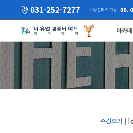
031-252-7277
08. 
수원캠퍼스 개강
아카데
수강후기 |
[