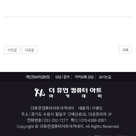
React, Veu 프레임워크 기반 프론트엔드 개발 양성 지원
반응형/웹퍼블리셔/프론트엔드 웹개발자(웹디자인)
반응형/웹퍼블리셔/프론트엔드 웹개발자(웹디자인기능사 과정평가형)
자바(Java)기반 JSP/스프링 웹개발자(정보처리산업기사)(과정평가형)
디지털컨버전스 자바(JAVA)개발자(전자정부 프레임워크/SPRING)
전산세무회계 자격취득과정[전산회계1급/전산세무2급/FAT1급/TAT2급]
이전글
다음글
목록
컴퓨터활용능력2급(필기+실기) 및 ITQ자격증 취득(한글,엑셀,파워포인트)
전기기능사(필기+실기) 자격증 취득과정
개인정보취급방침
상담 / 문의
카카오톡 상담
오시는길
직업상담사 2급 (필기+실기) 자격증 취득과정
재직자/일반
포토샵 자격증 취득과정(GTQ1급)
더휴먼컴퓨터아트아카데미
대표자
이병민
일러스트 자격증 취득과정(GTQi 1급)
주소
경기도 수원시 팔달구 갓매산로38, 다성프라자 3F
전화번호
031-252-7277
팩스
070-4369-0387
전산회계 1급 / FAT 1급 자격증 취득과정
Copyright © 더휴먼컴퓨터아트아카데미. All Rights Reserved.
전산세무 2급 / TAT 2급 자격증 취득과정