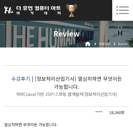
031-252-7277
08. 12.
08. 24.
수원캠퍼스 개강
(수)
/
(월)
로그인
회원가입
고객센터
Review
아카데미소개
커뮤니티
Review
인사말
시설안내
오시는길
공지사항
수강후기 |
[정보처리산업기사] 열심히하면 무엇이든
가능합니다.
국비지원 무료교육
자바(Java)기반 JSP/스프링 웹개발자(정보처리산업기사)
생성형AI
****
18,360회
실업자
BIM 건축설계 및 실내건축설계(캐드(CAD),맥스(MAX),레빗(REVIT))실무자 양성과정
열심히하면 무엇이든 가능합니다.