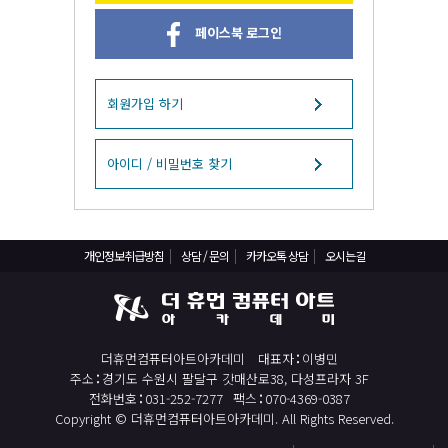
React, Veu 프레임워크 기반 프론트엔드 개발 양성 지원
페이스북 로그인
반응형/웹퍼블리셔/프론트엔드 웹개발자(웹디자인)
반응형/웹퍼블리셔/프론트엔드 웹개발자(웹디자인기능사 과정평가형)
자바(Java)기반 JSP/스프링 웹개발자(정보처리산업기사)(과정평가형)
회원가입 하기
디지털컨버전스 자바(JAVA)개발자(전자정부 프레임워크/SPRING)
전산세무회계 자격취득과정[전산회계1급/전산세무2급/FAT1급/TAT2급]
아이디 / 비밀번호 찾기
컴퓨터활용능력2급(필기+실기) 및 ITQ자격증 취득(한글,엑셀,파워포인트)
전기기능사(필기+실기) 자격증 취득과정
개인정보취급방침
상담 / 문의
카카오톡 상담
오시는길
직업상담사 2급 (필기+실기) 자격증 취득과정
재직자/일반
포토샵 자격증 취득과정(GTQ1급)
더휴먼컴퓨터아트아카데미
대표자
이병민
일러스트 자격증 취득과정(GTQi 1급)
주소
경기도 수원시 팔달구 갓매산로38, 다성프라자 3F
전산회계 1급 / FAT 1급 자격증 취득과정
전화번호
031-252-7277
팩스
070-4369-0387
Copyright © 더휴먼컴퓨터아트아카데미. All Rights Reserved.
전산세무 2급 / TAT 2급 자격증 취득과정