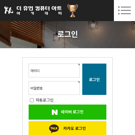
031-252-7277
08. 10.
08. 12.
수원캠퍼스 개강
(월)
/
(수)
로그인
회원가입
고객센터
로그인
아카데미소개
인사말
시설안내
오시는길
아이디
공지사항
국비지원 무료교육
비밀번호
자동로그인
생성형AI
네이버 로그인
실업자
BIM 건축설계 및 실내건축설계(캐드(CAD),맥스(MAX),레빗(REVIT))실무자 양성과정
카카오 로그인