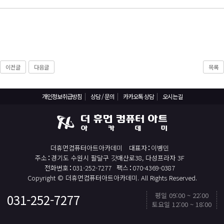
React, Veu 프레임워크 기반 프론트엔드 개발 양성 지원
반응형/웹퍼블리셔/프론트엔드 웹개발자(웹디자인)
반응형/웹퍼블리셔/프론트엔드 웹개발자(웹디자인기능사 과정평가형)
자바(Java)기반 JSP/스프링 웹개발자(정보처리산업기사)(과정평가형)
디지털컨버전스 자바(JAVA)개발자(전자정부 프레임워크/SPRING)
이전글
다음글
목록
전산세무회계 자격취득과정[전산회계1급/전산세무2급/FAT1급/TAT2급]
개인정보취급방침
상담 / 문의
카카오톡 상담
오시는길
컴퓨터활용능력2급(필기+실기) 및 ITQ자격증 취득(한글,엑셀,파워포인트)
전기기능사(필기+실기) 자격증 취득과정
직업상담사 2급 (필기+실기) 자격증 취득과정
재직자/일반
더휴먼컴퓨터아트아카데미
대표자
이병민
주소
경기도 수원시 팔달구 갓매산로38, 다성프라자 3F
포토샵 자격증 취득과정(GTQ1급)
전화번호
031-252-7277
팩스
070-4369-0387
Copyright © 더휴먼컴퓨터아트아카데미. All Rights Reserved.
일러스트 자격증 취득과정(GTQi 1급)
평일 09:00 ~ 22:00
031-252-7277
TOP
전산회계 1급 / FAT 1급 자격증 취득과정
토요일 12:00 ~ 18:00
전산세무 2급 / TAT 2급 자격증 취득과정
카카오톡 상담
빠른 상담신청
카드결제