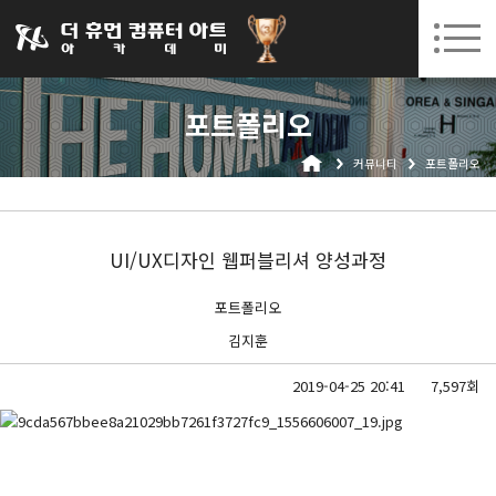
031-252-7277
08. 12.
08. 24.
수원캠퍼스 개강
(수)
/
(월)
로그인
회원가입
고객센터
포트폴리오
아카데미소개
커뮤니티
포트폴리오
인사말
시설안내
오시는길
UI/UX디자인 웹퍼블리셔 양성과정
공지사항
포트폴리오
국비지원 무료교육
김지훈
생성형AI
2019-04-25 20:41
7,597회
실업자
BIM 건축설계 및 실내건축설계(캐드(CAD),맥스(MAX),레빗(REVIT))실무자 양성과정