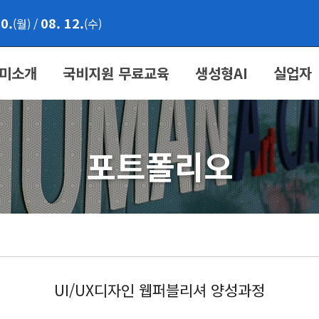
10.
08. 12.
(월)
/
(수)
미소개
국비지원 무료교육
생성형AI
실업자
포트폴리오
UI/UX디자인 웹퍼블리셔 양성과정