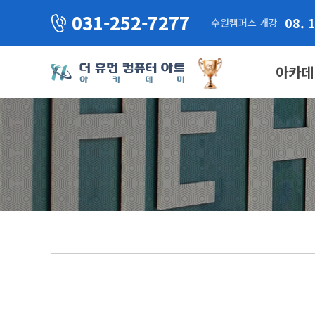
031-252-7277
08. 
수원캠퍼스 개강
아카데