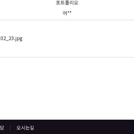
포트폴리오
어**
상담
오시는길